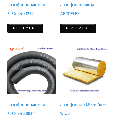
ฉนวนหุ้มท่อทองแดง V-
ฉนวนหุ้มท่อทองแดง
สาย
เซ็นเซอร์/
สาย
FLEX รหัส 1234
AEROFLEX
ฟรีส
เซอร์
แอร์
TRANE
READ MORE
READ MORE
ปั๊ม
น้ำ
ทิ้ง
แอร์
น้ำยา
แอร์/
น้ำยา
ล้าง
ระบบ/
น้ำมัน
คอมเพรสเซอร์
อะไหล่
ใน
งาน
แอร์
ฉนวนหุ้มท่อทองแดง V-
ฉนวนหุ้มท่อลม Micro Duct
FLEX รหัส 3834
Wrap