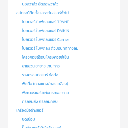
บอลวาล์ว ชัตออฟวาล์ว
อุปกรณ์ติดตั้งและอะไหล่แอร์ทั่วไป
โบลเวอร์ ใบพัดลมแอร์ TRANE
โบลเวอร์ ใบพัดลมแอร์ DAIKIN
โบลเวอร์ ใบพัดลมแอร์ Carrier
โบลเวอร์ ใบพัดลม ตัวปรับทิศทางลม
โครงคอยล์ร้อน โครงคอยล์เย็น
ขาแขวน ขายาง เทป กาว
รางครอบท่อแอร์ ข้อต่อ
ฟิตติ้ง (ทองแดง/ทองเหลือง)
ฟิลเตอร์แอร์ แผ่นกรองอากาศ
กริลลมส่ง กริลลมกลับ
เครื่องมือช่างแอร์
ชุดเชื่อม