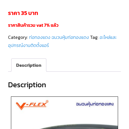
ราคา
35 บาท
คอมเพรสเซอร์
แอร์
SCROLL
DANFOSS
ราคาสินค้ารวม vat 7% แล้ว
น้ำยา
แอร์
R407C
Category:
ท่อทองแดง ฉนวนหุ้มท่อทองแดง
Tag:
อะไหล่และ
อุปกรณ์งานติดตั้งแอร์
คอมเพรสเซอร์
แอร์
ROTARY
SCI/MITSUBISHI
Description
คอมเพรสเซอร์
แอร์
Description
ROTARY
SCI/MITSUBISHI
น้ำยา
แอร์
R22
คอมเพรสเซอร์
แอร์
ROTARY
SCI/MITSUBISHI
น้ำยา