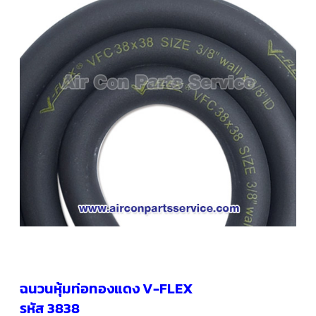
คอมเพรสเซอร์
แอร์
SCROLL
COPELAND
น้ำยา
แอร์
R407C
คอมเพรสเซอร์
SCROLL
COPELAND
น้ำยา
แอร์
R410A
คอมเพรสเซอร์
แอร์
SCROLL
DANFOSS
คอมเพรสเซอร์
แอร์
SCROLL
DANFOSS
ฉนวนหุ้มท่อทองแดง V-FLEX
น้ำยา
แอร์
รหัส 3838
R22