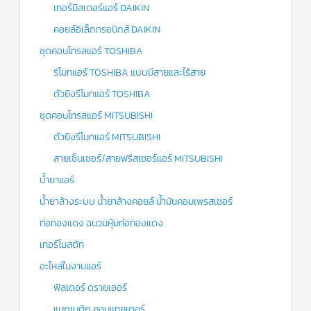
เทอร์มิสเตอร์แอร์ DAIKIN
คอยล์อิเล็กทรอนิกส์ DAIKIN
ชุดคอนโทรลแอร์ TOSHIBA
รีโมทแอร์ TOSHIBA แบบมีสายและไร้สาย
ตัวยิงรีโมทแอร์ TOSHIBA
ชุดคอนโทรลแอร์ MITSUBISHI
ตัวยิงรีโมทแอร์ MITSUBISHI
สายเซ็นเซอร์/สายฟรีสเซอร์แอร์ MITSUBISHI
น้ำยาแอร์
น้ำยาล้างระบบ น้ำยาล้างคอยล์ น้ำมันคอมเพรสเซอร์
ท่อทองแดง ฉนวนหุ้มท่อทองแดง
เทอร์โมสตัท
อะไหล่ในงานแอร์
ฟิลเตอร์ ดรายเออร์
แมกเนติก คอนแทคเตอร์