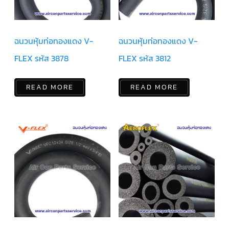
ตัว
ยิง
รีโมท
ฉนวนหุ้มท่อทองแดง V-
ฉนวนหุ้มท่อทองแดง V-
แอร์
TRANE
FLEX รหัส 3878
FLEX รหัส 3812
รู
ม
เท
READ MORE
READ MORE
อร์
โม
สตัท
แอร์
TRANE
แผง
คอนโทรล
แอร์
TRANE
จอ
รับ
สัญญาณ
แอร์
TRANE