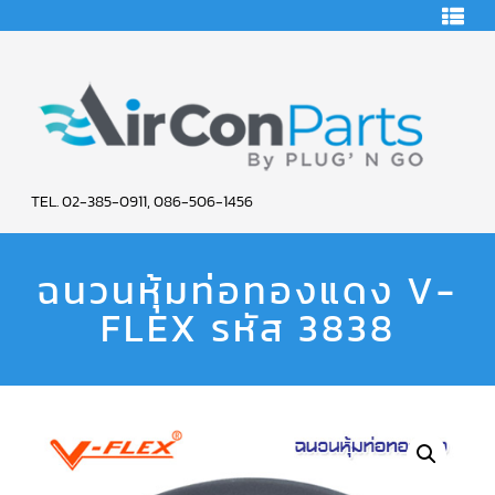
HOME
คอมเพรสเซอร์
แอร์
คอมเพรสเซอร์
แอร์
SCROLL
AIR
COPELAND
TEL. 02-385-0911, 086-506-1456
CON
คอมเพรสเซอร์
แอร์
ฉนวนหุ้มท่อทองแดง V-
PARTS
SCROLL
COPELAND
น้ำยา
FLEX รหัส 3838
SERVICE
แอร์
R22
คอมเพรสเซอร์
แอร์
SCROLL
COPELAND
น้ำยา
แอร์
R134A