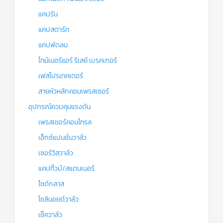
แคปรัน
แคปสตาร์ท
แคปพัดลม
ไทม์เมอร์แอร์ รีเลย์ เบรคเกอร์
เฟสโปรเทคเตอร์
สายหัวหลักคอมเพรสเซอร์
อุปกรณ์ควบคุมแรงดัน
เพรสเชอร์คอนโทรล
เอ็กซ์แปนชั่นวาล์ว
เซอร์วิสวาล์ว
แคปทิ้วบ์/สแตนเนอร์
ไซด์กลาส
โซลินอยด์วาล์ว
เช็ควาล์ว