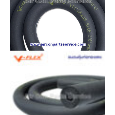
ตู้
แช่
HITACHI
คอมเพรสเซอร์
ตู้
เย็น
ตู้
แช่
KULTHORN
มอเตอร์
แอร์
มอเตอร์
TRANE
มอเตอร์
CARRIER
มอเตอร์
DAIKIN
มอเตอร์
FASCO