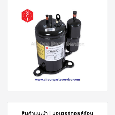
สินค้าแนะนำ | มอเตอร์คอยล์ร้อน