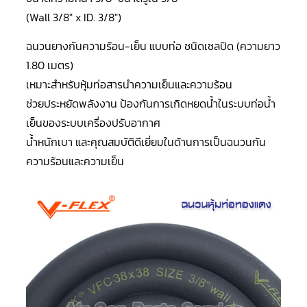
LG
น้ำยา
(Wall 3/8″ x ID. 3/8″)
แอร์
R32
ฉนวนยางกันความร้อน-เย็น แบบท่อ ชนิดเซลปิด (ความยาว
1.80 เมตร)
คอมเพรสเซอร์
แอร์
เหมาะสำหรับหุ้มท่อสารนำความเย็นและความร้อน
DAIKIN
ช่วยประหยัดพลังงาน ป้องกันการเกิดหยดน้ำในระบบท่อน้ำ
คอมเพรสเซอร์
เย็นของระบบเครื่องปรับอากาศ
แอร์
ลูกสูบ
น้ำหนักเบา และคุณสมบัติดีเยี่ยมในด้านการเป็นฉนวนกัน
ความร้อนและความเย็น
คอมเพรสเซอร์
แอร์
ลูกสูบ
TECUMSEH
คอมเพรสเซอร์
แอร์
ลูกสูบ
KULTHORN
คอมเพรสเซอร์
ตู้
เย็น