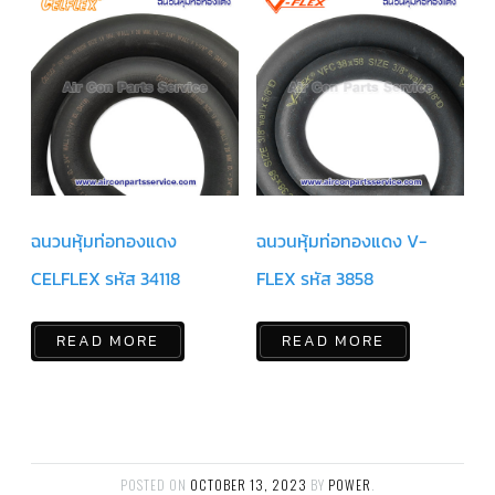
ร์
คอนโทรล
แค
ปทิ้วบ์
ท่อ
ทองแดง
เครื่อง
มือ
ช่าง
ฉนวนหุ้มท่อทองแดง
ฉนวนหุ้มท่อทองแดง V-
แอร์
CELFLEX รหัส 34118
FLEX รหัส 3858
อะไหล่
แอร์
DAIKIN
READ MORE
READ MORE
เกี่ยว
กับ
เรา
บริการ
ติด
ตั้ง
POSTED ON
OCTOBER 13, 2023
BY
POWER
.