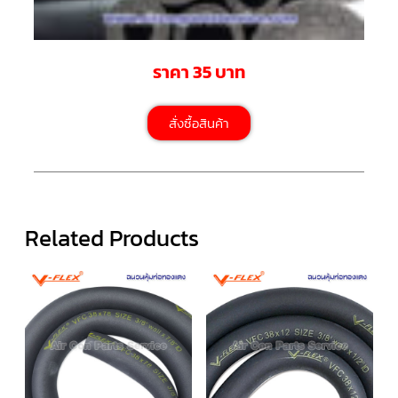
สาย
ตัว
ยิง
รีโมท
ราคา 35 บาท
แอร์
รู
สั่งซื้อสินค้า
ม
เท
อร์
โม
สตัท
ชุด
คอนโทรล
Related Products
แอร์
TRANE
รีโมท
แอร์
TRANE
แบบ
มี
สาย
และ
ไร้
สาย