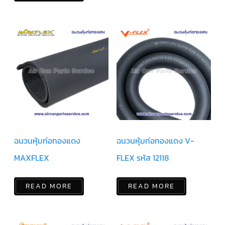
แคป
พัดลม/
คา
ปา
ซิ
เตอร์
มอเตอร์
พัดลม
ไทม์
เม
อร์
แอร์
อุปกรณ์
ควบคุม
แรง
ฉนวนหุ้มท่อทองแดง
ฉนวนหุ้มท่อทองแดง V-
ดัน
MAXFLEX
FLEX รหัส 12118
เอ็กซ์
แปนชั่
นวาล์ว
READ MORE
READ MORE
เพ
รส
เชอ