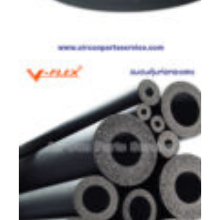
มอเตอร์
RUAMTHONG
มอเตอร์
SIRIPAT
มอเตอร์
KRUGER
อะไหล่
แอร์
ชุด
คอนโทรล
แอร์
รีโมท
แอร์
แบบ
มี
สาย
และ
ไร้