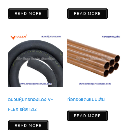
ฟิล
เตอร์
ดราย
เอ
READ MORE
READ MORE
อร์
แมก
เนติ
ก
คอนแทค
เตอร์
แค
ปรัน/
รัน
คา
ปา
ซิ
เตอร์
แค
ป
ฉนวนหุ้มท่อทองแดง V-
ท่อทองแดงแบบเส้น
สตาร์ท/
สตาร์ท
FLEX รหัส 1212
คา
ปา
READ MORE
ซิ
เตอร์
READ MORE