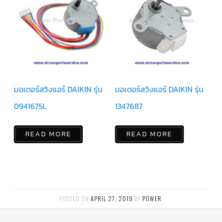
ฟิล
เตอร์
ดราย
เอ
อร์
แมก
เนติ
ก
คอนแทค
เตอร์
มอเตอร์สวิงแอร์ DAIKIN รุ่น
มอเตอร์สวิงแอร์ DAIKIN รุ่น
แค
0941675L
1347687
ปรัน/
รัน
คา
ปา
ซิ
READ MORE
READ MORE
เตอร์
แค
ป
สตาร์ท/
สตาร์ท
คา
ปา
POSTED ON
APRIL 27, 2019
BY
POWER
.
ซิ
เตอร์