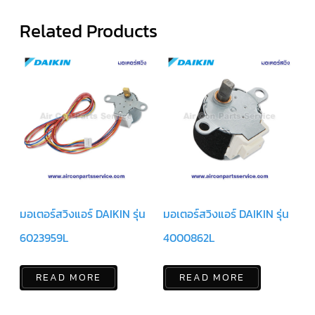
Related Products
ตัว
ยิง
รีโมท
แอร์
TRANE
รู
ม
เท
อร์
โม
สตัท
แอร์
TRANE
แผง
คอนโทรล
มอเตอร์สวิงแอร์ DAIKIN รุ่น
มอเตอร์สวิงแอร์ DAIKIN รุ่น
แอร์
TRANE
6023959L
4000862L
จอ
รับ
สัญญาณ
READ MORE
READ MORE
แอร์
TRANE