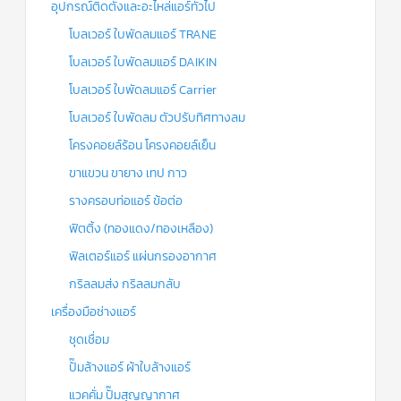
อุปกรณ์ติดตั้งและอะไหล่แอร์ทั่วไป
โบลเวอร์ ใบพัดลมแอร์ TRANE
โบลเวอร์ ใบพัดลมแอร์ DAIKIN
โบลเวอร์ ใบพัดลมแอร์ Carrier
โบลเวอร์ ใบพัดลม ตัวปรับทิศทางลม
โครงคอยล์ร้อน โครงคอยล์เย็น
ขาแขวน ขายาง เทป กาว
รางครอบท่อแอร์ ข้อต่อ
ฟิตติ้ง (ทองแดง/ทองเหลือง)
ฟิลเตอร์แอร์ แผ่นกรองอากาศ
กริลลมส่ง กริลลมกลับ
เครื่องมือช่างแอร์
ชุดเชื่อม
ปั๊มล้างแอร์ ผ้าใบล้างแอร์
แวคคั่ม ปั๊มสุญญากาศ