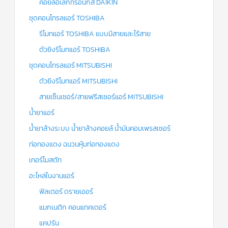
คอยล์อิเล็กทรอนิกส์ DAIKIN
ชุดคอนโทรลแอร์ TOSHIBA
รีโมทแอร์ TOSHIBA แบบมีสายและไร้สาย
ตัวยิงรีโมทแอร์ TOSHIBA
ชุดคอนโทรลแอร์ MITSUBISHI
ตัวยิงรีโมทแอร์ MITSUBISHI
สายเซ็นเซอร์/สายฟรีสเซอร์แอร์ MITSUBISHI
น้ำยาแอร์
น้ำยาล้างระบบ น้ำยาล้างคอยล์ น้ำมันคอมเพรสเซอร์
ท่อทองแดง ฉนวนหุ้มท่อทองแดง
เทอร์โมสตัท
อะไหล่ในงานแอร์
ฟิลเตอร์ ดรายเออร์
แมกเนติก คอนแทคเตอร์
แคปรัน