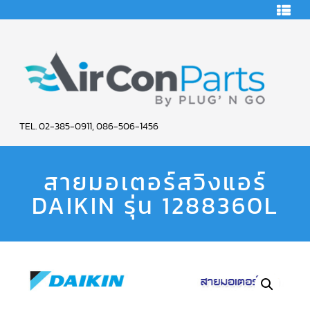
HOME
คอมเพรสเซอร์
แอร์
คอมเพรสเซอร์
แอร์
SCROLL
AIR
COPELAND
TEL. 02-385-0911, 086-506-1456
CON
คอมเพรสเซอร์
แอร์
สายมอเตอร์สวิงแอร์
PARTS
SCROLL
COPELAND
น้ำยา
DAIKIN รุ่น 1288360L
SERVICE
แอร์
R22
คอมเพรสเซอร์
แอร์
SCROLL
COPELAND
น้ำยา
แอร์
R134A