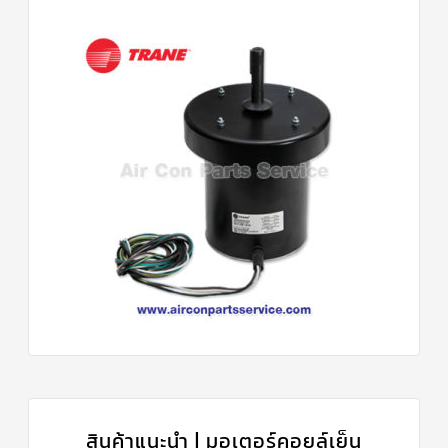
สินค้าแนะนำ | มอเตอร์คอยล์เย็น