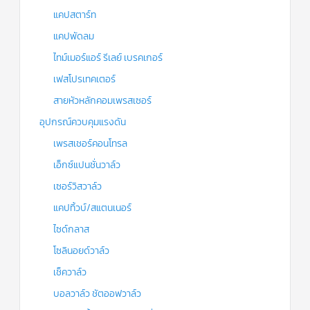
แคปสตาร์ท
แคปพัดลม
ไทม์เมอร์แอร์ รีเลย์ เบรคเกอร์
เฟสโปรเทคเตอร์
สายหัวหลักคอมเพรสเซอร์
อุปกรณ์ควบคุมแรงดัน
เพรสเชอร์คอนโทรล
เอ็กซ์แปนชั่นวาล์ว
เซอร์วิสวาล์ว
แคปทิ้วบ์/สแตนเนอร์
ไซด์กลาส
โซลินอยด์วาล์ว
เช็ควาล์ว
บอลวาล์ว ชัตออฟวาล์ว