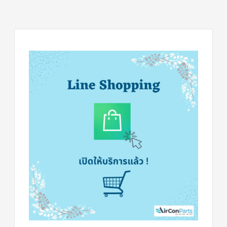
แคป
พัดลม/
คา
ปา
ซิ
เตอร์
มอเตอร์
พัดลม
ไทม์
เม
อร์
แอร์
อุปกรณ์
ควบคุม
แรง
ดัน
เอ็กซ์
แปนชั่
นวาล์ว
เพ
รส
เชอ