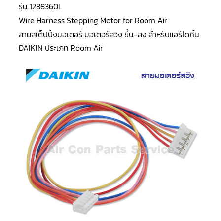
LG
รุ่น 1288360L
น้ำยา
แอร์
Wire Harness Stepping Motor for Room Air
R32
สายสเต็ปปิ้งมอเตอร์ มอเตอร์สวิง ขึ้น-ลง สำหรับแอร์ไดกิ้น
คอมเพรสเซอร์
DAIKIN ประเภท Room Air
แอร์
DAIKIN
คอมเพรสเซอร์
แอร์
ลูกสูบ
คอมเพรสเซอร์
แอร์
ลูกสูบ
TECUMSEH
คอมเพรสเซอร์
แอร์
ลูกสูบ
KULTHORN
คอมเพรสเซอร์
ตู้
เย็น