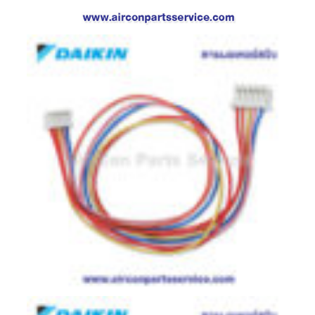
ตู้
แช่
HITACHI
คอมเพรสเซอร์
ตู้
เย็น
ตู้
แช่
KULTHORN
มอเตอร์
แอร์
มอเตอร์
TRANE
มอเตอร์
CARRIER
มอเตอร์
DAIKIN
มอเตอร์
FASCO