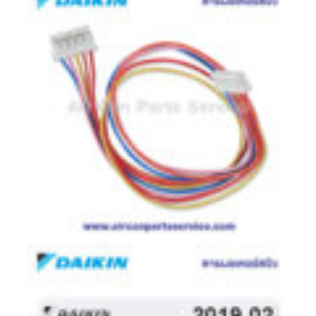
มอเตอร์
RUAMTHONG
มอเตอร์
SIRIPAT
มอเตอร์
KRUGER
อะไหล่
แอร์
ชุด
คอนโทรล
แอร์
รีโมท
แอร์
แบบ
มี
สาย
และ
ไร้