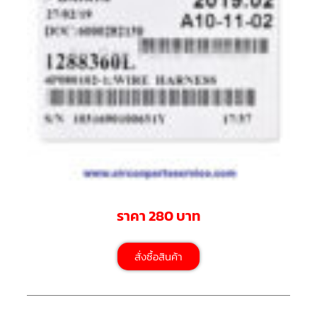
สาย
ตัว
ยิง
รีโมท
แอร์
รู
ม
เท
อร์
โม
สตัท
ชุด
คอนโทรล
แอร์
TRANE
ราคา 280 บาท
รีโมท
แอร์
สั่งซื้อสินค้า
TRANE
แบบ
มี
สาย
และ
ไร้
สาย