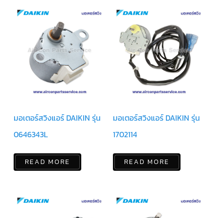
สาย
เซ็นเซอร์/
สาย
ฟรีส
เซอร์
แอร์
TRANE
ปั๊ม
น้ำ
ทิ้ง
แอร์
น้ำยา
มอเตอร์สวิงแอร์ DAIKIN รุ่น
มอเตอร์สวิงแอร์ DAIKIN รุ่น
แอร์/
น้ำยา
ล้าง
0646343L
1702114
ระบบ/
น้ำมัน
คอมเพรสเซอร์
READ MORE
READ MORE
อะไหล่
ใน
งาน
แอร์