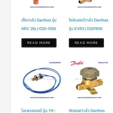
เช็ควาล์ว Danfoss รุ่น
โซลินอยด์วาล์ว Danfoss
NRV 28s | 020-1056
รุ่น EVR3 | 032F8116
READ MORE
READ MORE
โลเพรสเชอร์ รุ่น YK-
ชัตออฟวาล์ว Danfoss