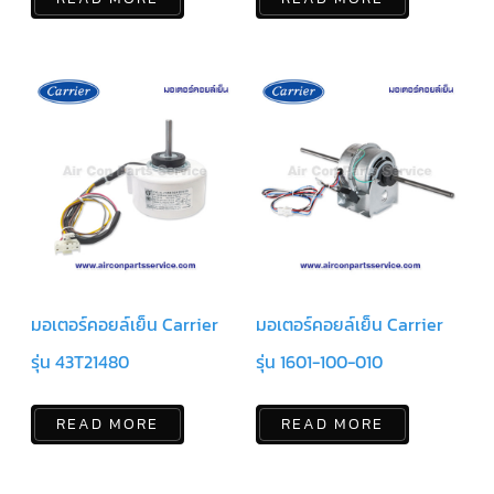
ฟิล
เตอร์
ดราย
เอ
อร์
แมก
เนติ
ก
คอนแทค
เตอร์
แค
ปรัน/
รัน
คา
ปา
ซิ
เตอร์
มอเตอร์คอยล์เย็น Carrier
มอเตอร์คอยล์เย็น Carrier
แค
รุ่น 43T21480
รุ่น 1601-100-010
ป
สตาร์ท/
สตาร์ท
คา
READ MORE
READ MORE
ปา
ซิ
เตอร์