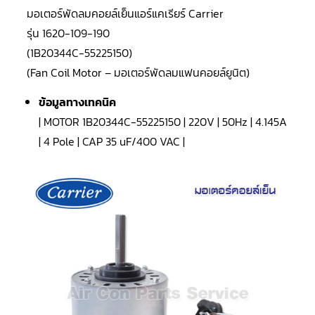
LG
มอเตอร์พัดลมคอยล์เย็นแอร์แคเรียร์ Carrier
น้ำยา
แอร์
รุ่น 1620-109-190
R32
(1B20344C-55225150)
คอมเพรสเซอร์
(Fan Coil Motor – มอเตอร์พัดลมแฟนคอยล์ยูนิต)
แอร์
DAIKIN
ข้อมูลทางเทคนิค
คอมเพรสเซอร์
| MOTOR 1B20344C-55225150 | 220V | 50Hz | 4.145A
แอร์
ลูกสูบ
| 4 Pole | CAP 35 uF/400 VAC |
คอมเพรสเซอร์
แอร์
ลูกสูบ
TECUMSEH
คอมเพรสเซอร์
แอร์
ลูกสูบ
KULTHORN
คอมเพรสเซอร์
ตู้
เย็น