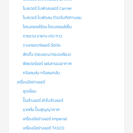
โบลเวอร์ ใบพัดลมแอร์ Carrier
โบลเวอร์ ใบพัดลม ตัวปรับทิศทางลม
โครงคอยล์ร้อน โครงคอยล์เย็น
ขาแขวน ขายาง เทป กาว
รางครอบท่อแอร์ ข้อต่อ
ฟิตติ้ง (ทองแดง/ทองเหลือง)
ฟิลเตอร์แอร์ แผ่นกรองอากาศ
กริลลมส่ง กริลลมกลับ
เครื่องมือช่างแอร์
ชุดเชื่อม
ปั๊มล้างแอร์ ผ้าใบล้างแอร์
แวคคั่ม ปั๊มสุญญากาศ
เครื่องมือช่างแอร์ Imperial
เครื่องมือช่างแอร์ TASCO