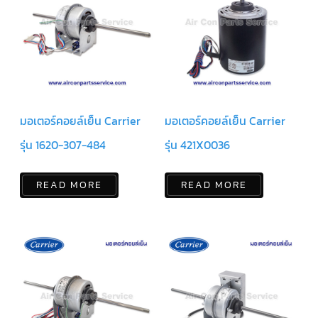
ร์
คอนโทรล
แค
ปทิ้วบ์
ท่อ
ทองแดง
มอเตอร์คอยล์เย็น Carrier
มอเตอร์คอยล์เย็น Carrier
เครื่อง
มือ
รุ่น 1620-307-484
รุ่น 421X0036
ช่าง
แอร์
READ MORE
READ MORE
อะไหล่
แอร์
DAIKIN
เกี่ยว
กับ
เรา
บริการ
ติด
ตั้ง