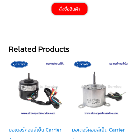
สั่งซื้อสินค้า
ตัว
ยิง
รีโมท
แอร์
TRANE
รู
Related Products
ม
เท
อร์
โม
สตัท
แอร์
TRANE
แผง
คอนโทรล
แอร์
TRANE
จอ
รับ
สัญญาณ
แอร์
มอเตอร์คอยล์เย็น Carrier
มอเตอร์คอยล์เย็น Carrier
TRANE