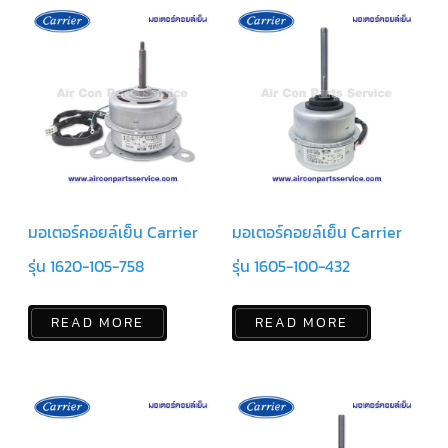
แคป
พัดลม/
คา
ปา
ซิ
เตอร์
มอเตอร์
พัดลม
ไทม์
เม
อร์
แอร์
มอเตอร์คอยล์เย็น Carrier
มอเตอร์คอยล์เย็น Carrier
อุปกรณ์
ควบคุม
รุ่น 1620-105-758
รุ่น 1605-100-432
แรง
ดัน
READ MORE
READ MORE
เอ็กซ์
แปนชั่
นวาล์ว
เพ
รส
เชอ