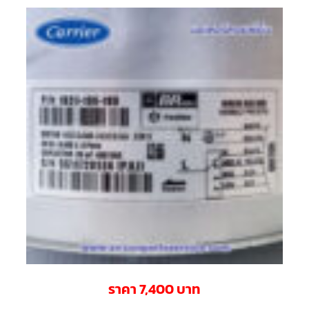
สาย
ตัว
ยิง
รีโมท
แอร์
รู
ม
เท
อร์
โม
สตัท
ชุด
คอนโทรล
แอร์
TRANE
รีโมท
แอร์
TRANE
แบบ
มี
สาย
ราคา 7,400 บาท
และ
ไร้
สาย