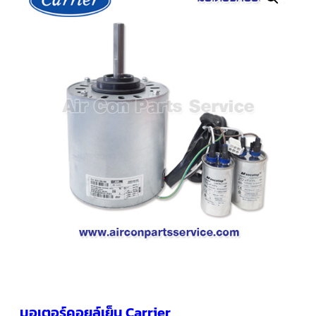
คอมเพรสเซอร์
แอร์
SCROLL
COPELAND
น้ำยา
แอร์
R407C
คอมเพรสเซอร์
SCROLL
COPELAND
น้ำยา
แอร์
R410A
คอมเพรสเซอร์
แอร์
SCROLL
DANFOSS
คอมเพรสเซอร์
แอร์
SCROLL
DANFOSS
น้ำยา
แอร์
มอเตอร์คอยล์เย็น Carrier
R22