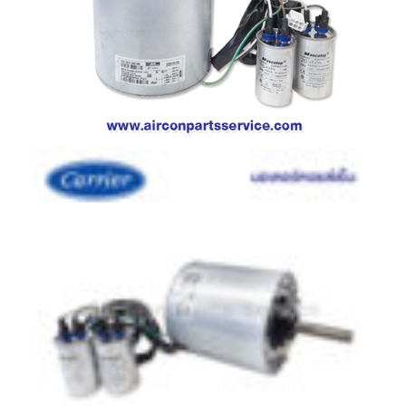
ตู้
แช่
HITACHI
คอมเพรสเซอร์
ตู้
เย็น
ตู้
แช่
KULTHORN
มอเตอร์
แอร์
มอเตอร์
TRANE
มอเตอร์
CARRIER
มอเตอร์
DAIKIN
มอเตอร์
FASCO