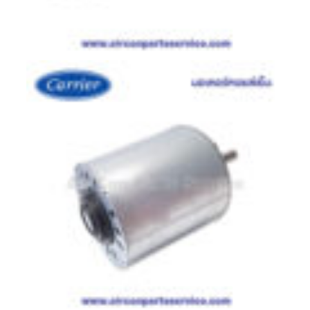
มอเตอร์
RUAMTHONG
มอเตอร์
SIRIPAT
มอเตอร์
KRUGER
อะไหล่
แอร์
ชุด
คอนโทรล
แอร์
รีโมท
แอร์
แบบ
มี
สาย
และ
ไร้