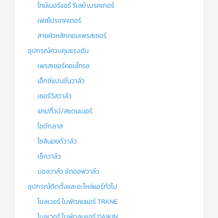
ไทม์เมอร์แอร์ รีเลย์ เบรคเกอร์
เฟสโปรเทคเตอร์
สายหัวหลักคอมเพรสเซอร์
อุปกรณ์ควบคุมแรงดัน
เพรสเชอร์คอนโทรล
เอ็กซ์แปนชั่นวาล์ว
เซอร์วิสวาล์ว
แคปทิ้วบ์/สแตนเนอร์
ไซด์กลาส
โซลินอยด์วาล์ว
เช็ควาล์ว
บอลวาล์ว ชัตออฟวาล์ว
อุปกรณ์ติดตั้งและอะไหล่แอร์ทั่วไป
โบลเวอร์ ใบพัดลมแอร์ TRANE
โบลเวอร์ ใบพัดลมแอร์ DAIKIN