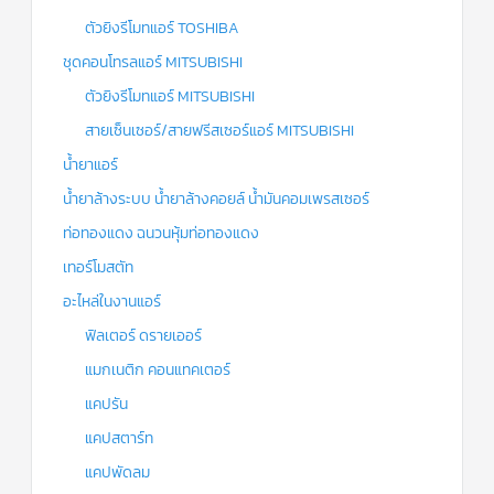
ตัวยิงรีโมทแอร์ TOSHIBA
ชุดคอนโทรลแอร์ MITSUBISHI
ตัวยิงรีโมทแอร์ MITSUBISHI
สายเซ็นเซอร์/สายฟรีสเซอร์แอร์ MITSUBISHI
น้ำยาแอร์
น้ำยาล้างระบบ น้ำยาล้างคอยล์ น้ำมันคอมเพรสเซอร์
ท่อทองแดง ฉนวนหุ้มท่อทองแดง
เทอร์โมสตัท
อะไหล่ในงานแอร์
ฟิลเตอร์ ดรายเออร์
แมกเนติก คอนแทคเตอร์
แคปรัน
แคปสตาร์ท
แคปพัดลม