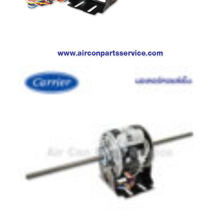
ตู้
แช่
HITACHI
คอมเพรสเซอร์
ตู้
เย็น
ตู้
แช่
KULTHORN
มอเตอร์
แอร์
มอเตอร์
TRANE
มอเตอร์
CARRIER
มอเตอร์
DAIKIN
มอเตอร์
FASCO