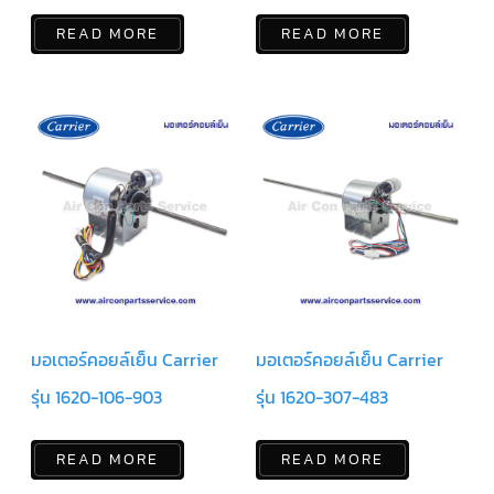
สาย
READ MORE
READ MORE
เซ็นเซอร์/
สาย
ฟรีส
เซอร์
แอร์
TRANE
ปั๊ม
น้ำ
ทิ้ง
แอร์
น้ำยา
แอร์/
น้ำยา
ล้าง
ระบบ/
น้ำมัน
คอมเพรสเซอร์
มอเตอร์คอยล์เย็น Carrier
มอเตอร์คอยล์เย็น Carrier
อะไหล่
รุ่น 1620-106-903
รุ่น 1620-307-483
ใน
งาน
แอร์
READ MORE
READ MORE