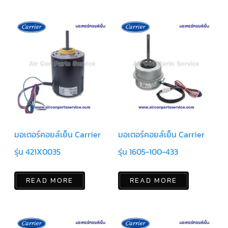
ฟิล
เตอร์
ดราย
เอ
อร์
แมก
เนติ
ก
คอนแทค
เตอร์
แค
ปรัน/
รัน
คา
ปา
มอเตอร์คอยล์เย็น Carrier
มอเตอร์คอยล์เย็น Carrier
ซิ
เตอร์
รุ่น 421X0035
รุ่น 1605-100-433
แค
ป
สตาร์ท/
READ MORE
READ MORE
สตาร์ท
คา
ปา
ซิ
เตอร์