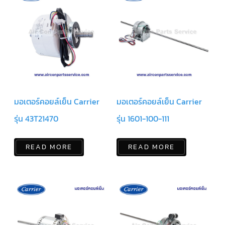
แคป
พัดลม/
คา
ปา
ซิ
เตอร์
มอเตอร์
พัดลม
ไทม์
เม
อร์
มอเตอร์คอยล์เย็น Carrier
มอเตอร์คอยล์เย็น Carrier
แอร์
รุ่น 43T21470
รุ่น 1601-100-111
อุปกรณ์
ควบคุม
แรง
ดัน
READ MORE
READ MORE
เอ็กซ์
แปนชั่
นวาล์ว
เพ
รส
เชอ