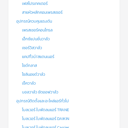
เฟสโปรเทคเตอร์
สายหัวหลักคอมเพรสเซอร์
อุปกรณ์ควบคุมแรงดัน
เพรสเชอร์คอนโทรล
เอ็กซ์แปนชั่นวาล์ว
เซอร์วิสวาล์ว
แคปทิ้วบ์/สแตนเนอร์
ไซด์กลาส
โซลินอยด์วาล์ว
เช็ควาล์ว
บอลวาล์ว ชัตออฟวาล์ว
อุปกรณ์ติดตั้งและอะไหล่แอร์ทั่วไป
โบลเวอร์ ใบพัดลมแอร์ TRANE
โบลเวอร์ ใบพัดลมแอร์ DAIKIN
โบลเวอร์ ใบพัดลมแอร์ Carrier