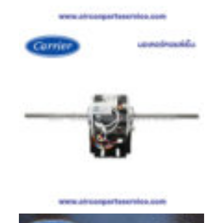
มอเตอร์
RUAMTHONG
มอเตอร์
SIRIPAT
มอเตอร์
KRUGER
อะไหล่
แอร์
ชุด
คอนโทรล
แอร์
รีโมท
แอร์
แบบ
มี
สาย
และ
ไร้