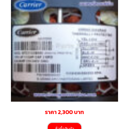
สาย
ตัว
ยิง
รีโมท
แอร์
รู
ม
เท
อร์
โม
สตัท
ชุด
คอนโทรล
แอร์
TRANE
รีโมท
แอร์
TRANE
แบบ
ราคา 2,300 บาท
มี
สาย
และ
ไร้
สั่งซื้อสินค้า
สาย