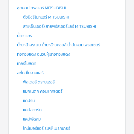
ชุดคอนโทรลแอร์ MITSUBISHI
ตัวยิงรีโมทแอร์ MITSUBISHI
สายเซ็นเซอร์/สายฟรีสเซอร์แอร์ MITSUBISHI
น้ำยาแอร์
น้ำยาล้างระบบ น้ำยาล้างคอยล์ น้ำมันคอมเพรสเซอร์
ท่อทองแดง ฉนวนหุ้มท่อทองแดง
เทอร์โมสตัท
อะไหล่ในงานแอร์
ฟิลเตอร์ ดรายเออร์
แมกเนติก คอนแทคเตอร์
แคปรัน
แคปสตาร์ท
แคปพัดลม
ไทม์เมอร์แอร์ รีเลย์ เบรคเกอร์