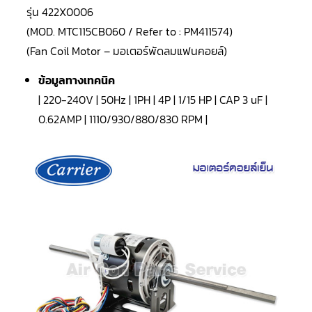
LG
รุ่น 422X0006
น้ำยา
แอร์
(MOD. MTC115CB060 / Refer to : PM411574)
R32
(Fan Coil Motor – มอเตอร์พัดลมแฟนคอยล์)
คอมเพรสเซอร์
แอร์
ข้อมูลทางเทคนิค
DAIKIN
| 220-240V | 50Hz | 1PH | 4P | 1/15 HP | CAP 3 uF |
คอมเพรสเซอร์
0.62AMP | 1110/930/880/830 RPM |
แอร์
ลูกสูบ
คอมเพรสเซอร์
แอร์
ลูกสูบ
TECUMSEH
คอมเพรสเซอร์
แอร์
ลูกสูบ
KULTHORN
คอมเพรสเซอร์
ตู้
เย็น