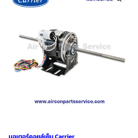
คอมเพรสเซอร์
แอร์
SCROLL
COPELAND
น้ำยา
แอร์
R407C
คอมเพรสเซอร์
SCROLL
COPELAND
น้ำยา
แอร์
R410A
คอมเพรสเซอร์
แอร์
SCROLL
DANFOSS
คอมเพรสเซอร์
แอร์
SCROLL
DANFOSS
น้ำยา
แอร์
มอเตอร์คอยล์เย็น Carrier
R22