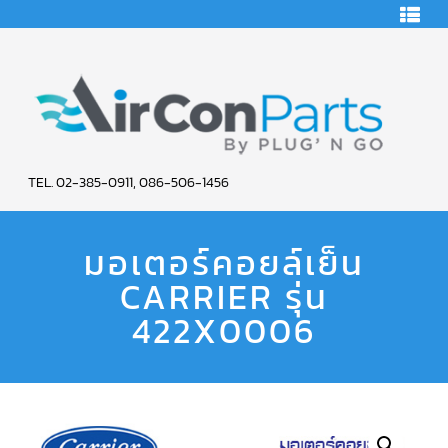
HOME
คอมเพรสเซอร์
แอร์
คอมเพรสเซอร์
แอร์
SCROLL
AIR
COPELAND
TEL. 02-385-0911, 086-506-1456
CON
คอมเพรสเซอร์
แอร์
มอเตอร์คอยล์เย็น
PARTS
SCROLL
COPELAND
น้ำยา
CARRIER รุ่น
SERVICE
แอร์
R22
422X0006
คอมเพรสเซอร์
แอร์
SCROLL
COPELAND
น้ำยา
แอร์
R134A