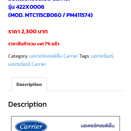
รุ่น 422X0006
คอมเพรสเซอร์
(MOD. MTC115CB060 / PM411574)
แอร์
SCROLL
DANFOSS
น้ำยา
ราคา 2,300 บาท
แอร์
R407C
ราคาสินค้ารวม vat 7% แล้ว
คอมเพรสเซอร์
แอร์
Category:
มอเตอร์คอยล์เย็น Carrier
Tags:
มอเตอร์แอร์
,
ROTARY
SCI/MITSUBISHI
มอเตอร์แอร์ Carrier
คอมเพรสเซอร์
แอร์
Description
ROTARY
SCI/MITSUBISHI
น้ำยา
แอร์
R22
Description
คอมเพรสเซอร์
แอร์
ROTARY
SCI/MITSUBISHI
น้ำยา