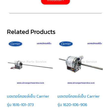
ตัว
ยิง
รีโมท
แอร์
TRANE
Related Products
รู
ม
เท
อร์
โม
สตัท
แอร์
TRANE
แผง
คอนโทรล
แอร์
TRANE
จอ
รับ
มอเตอร์คอยล์เย็น Carrier
มอเตอร์คอยล์เย็น Carrier
สัญญาณ
แอร์
รุ่น 1616-101-373
รุ่น 1620-106-906
TRANE