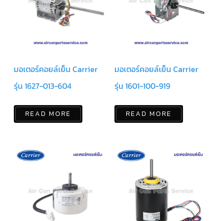
ร์
คอนโทรล
แค
ปทิ้วบ์
ท่อ
ทองแดง
มอเตอร์คอยล์เย็น Carrier
มอเตอร์คอยล์เย็น Carrier
รุ่น 1627-013-604
รุ่น 1601-100-919
เครื่อง
มือ
ช่าง
แอร์
READ MORE
READ MORE
อะไหล่
แอร์
DAIKIN
เกี่ยว
กับ
เรา
บริการ
ติด
ตั้ง