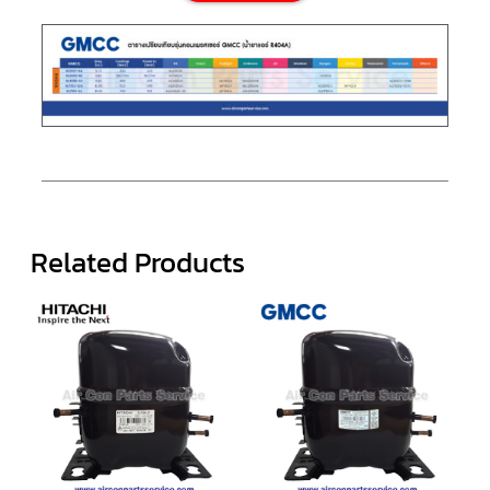
ตู้
แช่
HITACHI
คอมเพรสเซอร์
ตู้
เย็น
ตู้
แช่
KULTHORN
มอเตอร์
แอร์
Related Products
มอเตอร์
TRANE
มอเตอร์
CARRIER
มอเตอร์
DAIKIN
มอเตอร์
FASCO