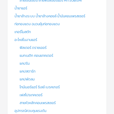
สายเซ็นเซอร์/สายฟรีสเซอร์แอร์ MITSUBISHI
น้ำยาแอร์
น้ำยาล้างระบบ น้ำยาล้างคอยล์ น้ำมันคอมเพรสเซอร์
ท่อทองแดง ฉนวนหุ้มท่อทองแดง
เทอร์โมสตัท
อะไหล่ในงานแอร์
ฟิลเตอร์ ดรายเออร์
แมกเนติก คอนแทคเตอร์
แคปรัน
แคปสตาร์ท
แคปพัดลม
ไทม์เมอร์แอร์ รีเลย์ เบรคเกอร์
เฟสโปรเทคเตอร์
สายหัวหลักคอมเพรสเซอร์
อุปกรณ์ควบคุมแรงดัน