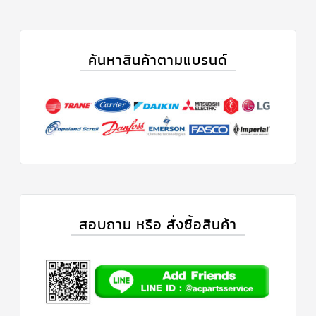
สาย
เซ็นเซอร์/
สาย
ฟรีส
เซอร์
ค้นหาสินค้าตามแบรนด์
แอร์
TRANE
ปั๊ม
น้ำ
ทิ้ง
แอร์
น้ำยา
แอร์/
น้ำยา
ล้าง
ระบบ/
น้ำมัน
สอบถาม หรือ สั่งซื้อสินค้า
คอมเพรสเซอร์
อะไหล่
ใน
งาน
แอร์