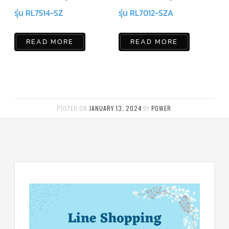
สาย
รุ่น RL7514-SZ
รุ่น RL7012-SZA
ตัว
ยิง
รีโมท
READ MORE
READ MORE
แอร์
รู
ม
เท
อร์
โม
สตัท
POSTED ON
JANUARY 13, 2024
BY
POWER
.
ชุด
คอนโทรล
แอร์
TRANE
รีโมท
แอร์
TRANE
แบบ
มี
สาย
และ
ไร้
สาย