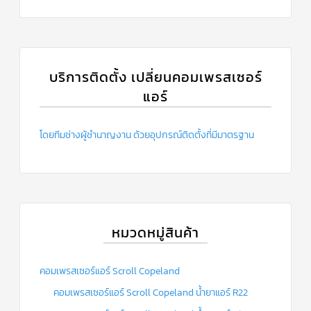
ฟิล
เตอร์
ดราย
เอ
อร์
แมก
บริการติดตั้ง เปลี่ยนคอมเพรสเซอร์
เนติ
ก
แอร์
คอนแทค
เตอร์
โดยทีมช่างผู้ชำนาญงาน ด้วยอุปกรณ์ติดตั้งที่มีมาตรฐาน
แค
ปรัน/
รัน
คา
ปา
ซิ
เตอร์
แค
หมวดหมู่สินค้า
ป
สตาร์ท/
สตาร์ท
คา
คอมเพรสเซอร์แอร์ Scroll Copeland
ปา
ซิ
คอมเพรสเซอร์แอร์ Scroll Copeland น้ำยาแอร์ R22
เตอร์