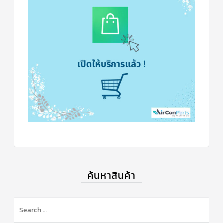
ตัว
ยิง
รีโมท
แอร์
TRANE
รู
ม
เท
อร์
โม
สตัท
แอร์
TRANE
แผง
คอนโทรล
แอร์
TRANE
ค้นหาสินค้า
จอ
รับ
สัญญาณ
แอร์
TRANE