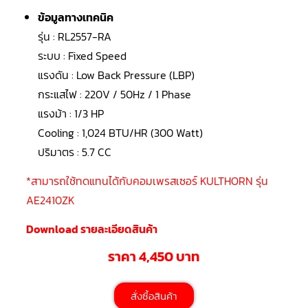
LG
น้ำยา
ข้อมูลทางเทคนิค
แอร์
R32
รุ่น : RL2557-RA
ระบบ : Fixed Speed
คอมเพรสเซอร์
แรงดัน : Low Back Pressure (LBP)
แอร์
DAIKIN
กระแสไฟ : 220V / 50Hz / 1 Phase
แรงม้า : 1/3 HP
คอมเพรสเซอร์
แอร์
Cooling : 1,024 BTU/HR (300 Watt)
ลูกสูบ
ปริมาตร : 5.7 CC
คอมเพรสเซอร์
แอร์
*สามารถใช้ทดแทนได้กับคอมเพรสเซอร์ KULTHORN รุ่น
ลูกสูบ
TECUMSEH
AE2410ZK
คอมเพรสเซอร์
Download รายละเอียดสินค้า
แอร์
ลูกสูบ
ราคา 4,450 บาท
KULTHORN
คอมเพรสเซอร์
ตู้
สั่งซื้อสินค้า
เย็น