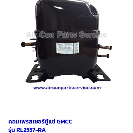
คอมเพรสเซอร์
แอร์
SCROLL
COPELAND
น้ำยา
แอร์
R407C
คอมเพรสเซอร์
SCROLL
COPELAND
น้ำยา
แอร์
R410A
คอมเพรสเซอร์
แอร์
SCROLL
DANFOSS
คอมเพรสเซอร์
แอร์
SCROLL
DANFOSS
คอมเพรสเซอร์ตู้แช่ GMCC
น้ำยา
แอร์
รุ่น RL2557-RA
R22