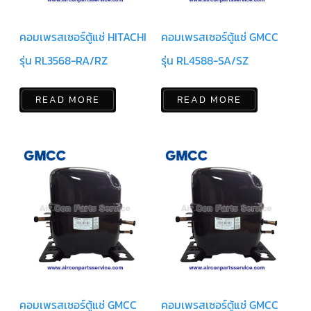
มอเตอร์
คอมเพรสเซอร์ตู้แช่ HITACHI
คอมเพรสเซอร์ตู้แช่ GMCC
RUAMTHONG
รุ่น RL3568-RA/RZ
รุ่น RL4588-SA/SZ
มอเตอร์
SIRIPAT
READ MORE
READ MORE
มอเตอร์
KRUGER
อะไหล่
แอร์
ชุด
คอนโทรล
แอร์
รีโมท
แอร์
แบบ
มี
สาย
และ
ไร้
คอมเพรสเซอร์ตู้แช่ GMCC
คอมเพรสเซอร์ตู้แช่ GMCC