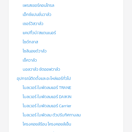
เพรสเชอร์คอนโทรล
เอ็กซ์แปนชั่นวาล์ว
เซอร์วิสวาล์ว
แคปทิ้วบ์/สแตนเนอร์
ไซด์กลาส
โซลินอยด์วาล์ว
เช็ควาล์ว
บอลวาล์ว ชัตออฟวาล์ว
อุปกรณ์ติดตั้งและอะไหล่แอร์ทั่วไป
โบลเวอร์ ใบพัดลมแอร์ TRANE
โบลเวอร์ ใบพัดลมแอร์ DAIKIN
โบลเวอร์ ใบพัดลมแอร์ Carrier
โบลเวอร์ ใบพัดลม ตัวปรับทิศทางลม
โครงคอยล์ร้อน โครงคอยล์เย็น