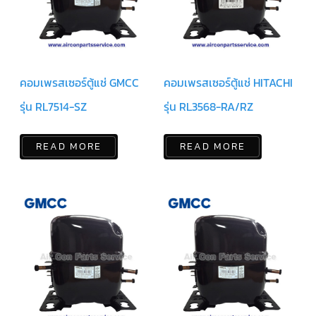
มอเตอร์
RUAMTHONG
มอเตอร์
SIRIPAT
คอมเพรสเซอร์ตู้แช่ GMCC
คอมเพรสเซอร์ตู้แช่ HITACHI
รุ่น RL7514-SZ
รุ่น RL3568-RA/RZ
มอเตอร์
KRUGER
READ MORE
READ MORE
อะไหล่
แอร์
ชุด
คอนโทรล
แอร์
รีโมท
แอร์
แบบ
มี
สาย
และ
ไร้