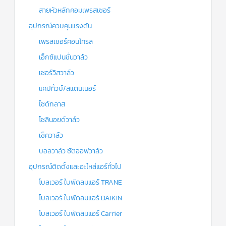
สายหัวหลักคอมเพรสเซอร์
อุปกรณ์ควบคุมแรงดัน
เพรสเชอร์คอนโทรล
เอ็กซ์แปนชั่นวาล์ว
เซอร์วิสวาล์ว
แคปทิ้วบ์/สแตนเนอร์
ไซด์กลาส
โซลินอยด์วาล์ว
เช็ควาล์ว
บอลวาล์ว ชัตออฟวาล์ว
อุปกรณ์ติดตั้งและอะไหล่แอร์ทั่วไป
โบลเวอร์ ใบพัดลมแอร์ TRANE
โบลเวอร์ ใบพัดลมแอร์ DAIKIN
โบลเวอร์ ใบพัดลมแอร์ Carrier