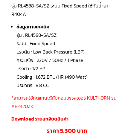
LG
รุ่น RL4588-SA/SZ ระบบ Fixed Speed ใช้กับน้ำยา
น้ำยา
แอร์
R404A
R32
ข้อมูลทางเทคนิค
คอมเพรสเซอร์
แอร์
รุ่น : RL4588-SA/SZ
DAIKIN
ระบบ : Fixed Speed
คอมเพรสเซอร์
แรงดัน : Low Back Pressure (LBP)
แอร์
ลูกสูบ
กระแสไฟ : 220V / 50Hz / 1 Phase
แรงม้า : 1/2 HP
คอมเพรสเซอร์
Cooling : 1,672 BTU/HR (490 Watt)
แอร์
ลูกสูบ
ปริมาตร : 8.8 CC
TECUMSEH
*สามารถใช้ทดแทนได้กับคอมเพรสเซอร์ KULTHORN รุ่น
คอมเพรสเซอร์
แอร์
AE2420ZK
ลูกสูบ
KULTHORN
Download รายละเอียดสินค้า
คอมเพรสเซอร์
ตู้
ราคา 5,300 บาท
เย็น