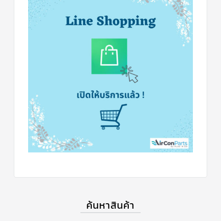
ตัว
ยิง
รีโมท
แอร์
TRANE
รู
ม
เท
อร์
โม
สตัท
แอร์
TRANE
แผง
คอนโทรล
แอร์
TRANE
จอ
รับ
สัญญาณ
แอร์
ค้นหาสินค้า
TRANE