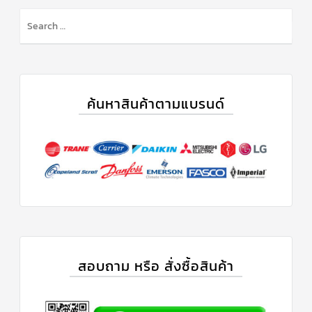
สาย
เซ็นเซอร์/
สาย
ฟรีส
เซอร์
แอร์
TRANE
ค้นหาสินค้าตามแบรนด์
ปั๊ม
น้ำ
ทิ้ง
แอร์
น้ำยา
แอร์/
น้ำยา
ล้าง
ระบบ/
น้ำมัน
คอมเพรสเซอร์
อะไหล่
ใน
สอบถาม หรือ สั่งซื้อสินค้า
งาน
แอร์