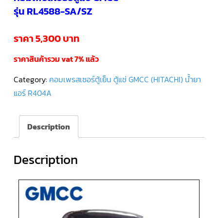
รุ่น RL4588-SA/SZ
คอมเพรสเซอร์
แอร์
SCROLL
ราคา 5,300 บาท
DANFOSS
น้ำยา
แอร์
ราคาสินค้ารวม vat 7% แล้ว
R407C
Category:
คอมเพรสเซอร์ตู้เย็น ตู้แช่ GMCC (HITACHI) น้ำยา
คอมเพรสเซอร์
แอร์
แอร์ R404A
ROTARY
SCI/MITSUBISHI
Description
คอมเพรสเซอร์
แอร์
ROTARY
SCI/MITSUBISHI
น้ำยา
Description
แอร์
R22
คอมเพรสเซอร์
แอร์
ROTARY
SCI/MITSUBISHI
น้ำยา