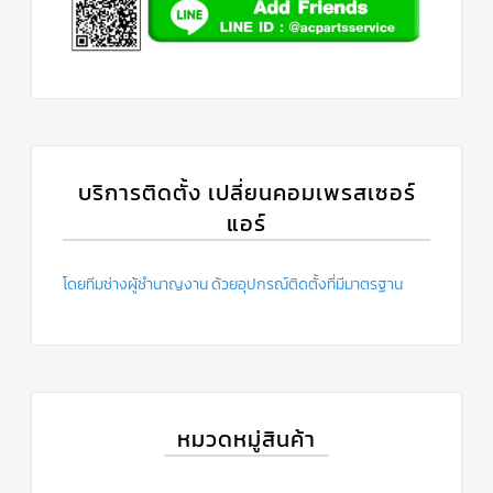
ฟิล
เตอร์
ดราย
เอ
อร์
แมก
เนติ
ก
คอนแทค
เตอร์
บริการติดตั้ง เปลี่ยนคอมเพรสเซอร์
แอร์
แค
ปรัน/
รัน
คา
ปา
โดยทีมช่างผู้ชำนาญงาน ด้วยอุปกรณ์ติดตั้งที่มีมาตรฐาน
ซิ
เตอร์
แค
ป
สตาร์ท/
สตาร์ท
คา
หมวดหมู่สินค้า
ปา
ซิ
เตอร์