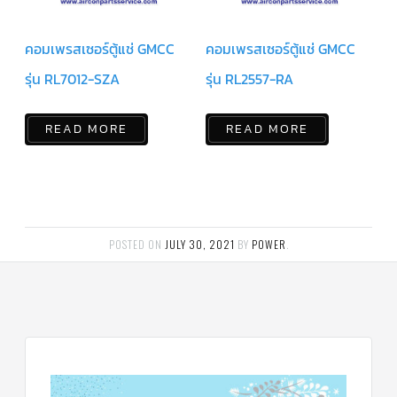
สาย
ตัว
คอมเพรสเซอร์ตู้แช่ GMCC
คอมเพรสเซอร์ตู้แช่ GMCC
ยิง
รีโมท
แอร์
รุ่น RL7012-SZA
รุ่น RL2557-RA
รู
ม
READ MORE
READ MORE
เท
อร์
โม
สตัท
ชุด
คอนโทรล
แอร์
POSTED ON
JULY 30, 2021
BY
POWER
.
TRANE
รีโมท
แอร์
TRANE
แบบ
มี
สาย
และ
ไร้
สาย