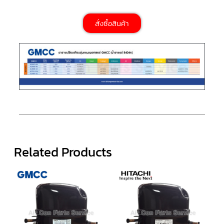
ตู้
แช่
HITACHI
สั่งซื้อสินค้า
คอมเพรสเซอร์
ตู้
เย็น
ตู้
แช่
KULTHORN
มอเตอร์
แอร์
มอเตอร์
TRANE
Related Products
มอเตอร์
CARRIER
มอเตอร์
DAIKIN
มอเตอร์
FASCO