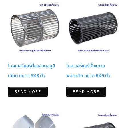
สาย
เซ็นเซอร์/
สาย
ฟรีส
เซอร์
แอร์
TRANE
ปั๊ม
น้ำ
ทิ้ง
แอร์
โบลเวอร์แอร์ตั้งแขวนอลูมิ
โบลเวอร์แอร์ตั้งแขวน
น้ำยา
แอร์/
น้ำยา
เนียม ขนาด 6X8 นิ้ว
พลาสติก ขนาด 6X9 นิ้ว
ล้าง
ระบบ/
น้ำมัน
คอมเพรสเซอร์
READ MORE
READ MORE
อะไหล่
ใน
งาน
แอร์