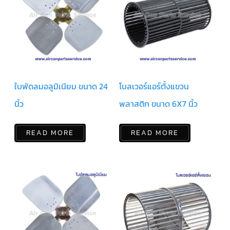
ฟิล
เตอร์
ดราย
เอ
อร์
แมก
เนติ
ก
คอนแทค
เตอร์
ใบพัดลมอลูมิเนียม ขนาด 24
โบลเวอร์แอร์ตั้งแขวน
แค
นิ้ว
พลาสติก ขนาด 6X7 นิ้ว
ปรัน/
รัน
คา
ปา
READ MORE
READ MORE
ซิ
เตอร์
แค
ป
สตาร์ท/
สตาร์ท
คา
ปา
ซิ
เตอร์