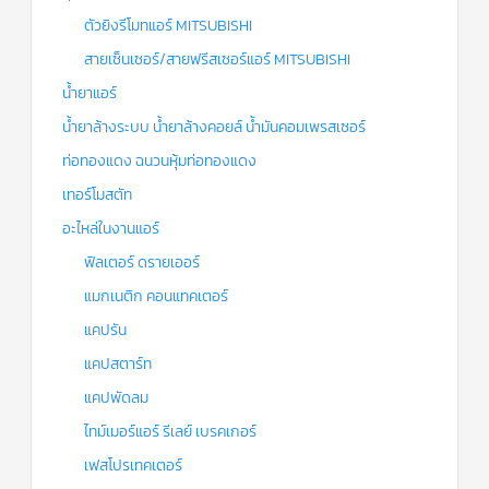
ตัวยิงรีโมทแอร์ MITSUBISHI
สายเซ็นเซอร์/สายฟรีสเซอร์แอร์ MITSUBISHI
น้ำยาแอร์
น้ำยาล้างระบบ น้ำยาล้างคอยล์ น้ำมันคอมเพรสเซอร์
ท่อทองแดง ฉนวนหุ้มท่อทองแดง
เทอร์โมสตัท
อะไหล่ในงานแอร์
ฟิลเตอร์ ดรายเออร์
แมกเนติก คอนแทคเตอร์
แคปรัน
แคปสตาร์ท
แคปพัดลม
ไทม์เมอร์แอร์ รีเลย์ เบรคเกอร์
เฟสโปรเทคเตอร์