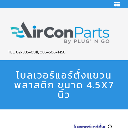
HOME
คอมเพรสเซอร์
แอร์
คอมเพรสเซอร์
แอร์
SCROLL
AIR
COPELAND
TEL. 02-385-0911, 086-506-1456
CON
คอมเพรสเซอร์
แอร์
โบลเวอร์แอร์ตั้งแขวน
PARTS
SCROLL
COPELAND
น้ำยา
พลาสติก ขนาด 4.5X7
SERVICE
แอร์
R22
นิ้ว
คอมเพรสเซอร์
แอร์
SCROLL
COPELAND
น้ำยา
แอร์
R134A