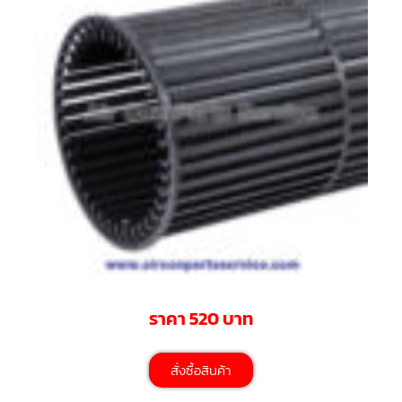
มอเตอร์
RUAMTHONG
มอเตอร์
SIRIPAT
มอเตอร์
KRUGER
อะไหล่
แอร์
ชุด
คอนโทรล
แอร์
รีโมท
ราคา 520 บาท
แอร์
แบบ
มี
สาย
สั่งซื้อสินค้า
และ
ไร้