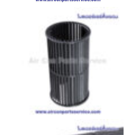
ตู้
แช่
HITACHI
คอมเพรสเซอร์
ตู้
เย็น
ตู้
แช่
KULTHORN
มอเตอร์
แอร์
มอเตอร์
TRANE
มอเตอร์
CARRIER
มอเตอร์
DAIKIN
มอเตอร์
FASCO