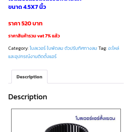
ขนาด 4.5X7 นิ้ว
คอมเพรสเซอร์
แอร์
SCROLL
ราคา 520 บาท
DANFOSS
น้ำยา
แอร์
ราคาสินค้ารวม vat 7% แล้ว
R407C
Category:
โบลเวอร์ ใบพัดลม ตัวปรับทิศทางลม
Tag:
อะไหล่
คอมเพรสเซอร์
แอร์
และอุปกรณ์งานติดตั้งแอร์
ROTARY
SCI/MITSUBISHI
Description
คอมเพรสเซอร์
แอร์
ROTARY
SCI/MITSUBISHI
น้ำยา
Description
แอร์
R22
คอมเพรสเซอร์
แอร์
ROTARY
SCI/MITSUBISHI
น้ำยา