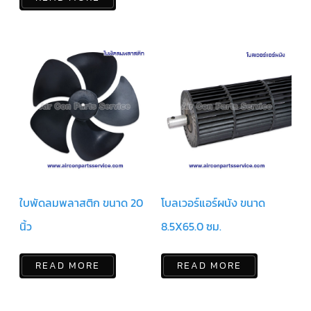
ตัว
ยิง
รีโมท
แอร์
TRANE
รู
ม
เท
อร์
โม
สตัท
แอร์
TRANE
แผง
ใบพัดลมพลาสติก ขนาด 20
โบลเวอร์แอร์ผนัง ขนาด
คอนโทรล
แอร์
TRANE
นิ้ว
8.5X65.0 ซม.
จอ
รับ
READ MORE
READ MORE
สัญญาณ
แอร์
TRANE