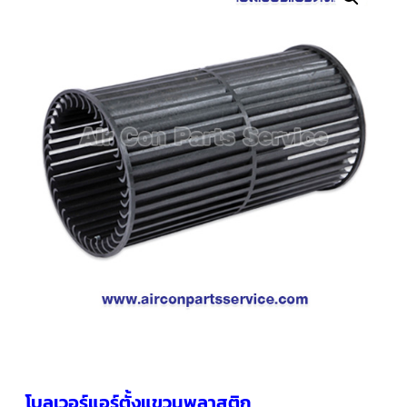
คอมเพรสเซอร์
แอร์
SCROLL
COPELAND
น้ำยา
แอร์
R407C
คอมเพรสเซอร์
SCROLL
COPELAND
น้ำยา
แอร์
R410A
คอมเพรสเซอร์
แอร์
SCROLL
DANFOSS
คอมเพรสเซอร์
แอร์
SCROLL
DANFOSS
น้ำยา
แอร์
โบลเวอร์แอร์ตั้งแขวนพลาสติก
R22