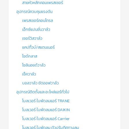
สายหัวหลักคอมเพรสเซอร์
อุปกรณ์ควบคุมแรงดัน
เพรสเชอร์คอนโทรล
เอ็กซ์แปนชั่นวาล์ว
เซอร์วิสวาล์ว
แคปทิ้วบ์/สแตนเนอร์
ไซด์กลาส
โซลินอยด์วาล์ว
เช็ควาล์ว
บอลวาล์ว ชัตออฟวาล์ว
อุปกรณ์ติดตั้งและอะไหล่แอร์ทั่วไป
โบลเวอร์ ใบพัดลมแอร์ TRANE
โบลเวอร์ ใบพัดลมแอร์ DAIKIN
โบลเวอร์ ใบพัดลมแอร์ Carrier
โบลเวอร์ ใบพัดลม ตัวปรับทิศทางลม