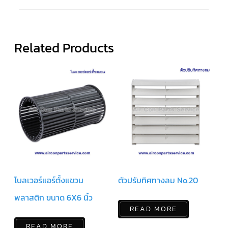
สาย
ตัว
ยิง
รีโมท
Related Products
แอร์
รู
ม
เท
อร์
โม
สตัท
ชุด
คอนโทรล
แอร์
TRANE
รีโมท
แอร์
โบลเวอร์แอร์ตั้งแขวน
ตัวปรับทิศทางลม No.20
TRANE
แบบ
พลาสติก ขนาด 6X6 นิ้ว
มี
สาย
READ MORE
และ
ไร้
READ MORE
สาย