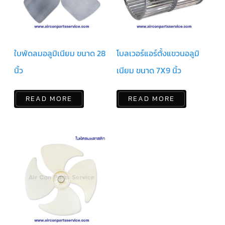
แคป
พัดลม/
คา
ปา
ซิ
เตอร์
มอเตอร์
ใบพัดลมอลูมิเนียม ขนาด 28
โบลเวอร์แอร์ตั้งแขวนอลูมิ
พัดลม
นิ้ว
เนียม ขนาด 7X9 นิ้ว
ไทม์
เม
อร์
READ MORE
READ MORE
แอร์
อุปกรณ์
ควบคุม
แรง
ดัน
เอ็กซ์
แปนชั่
นวาล์ว
เพ
รส
เชอ