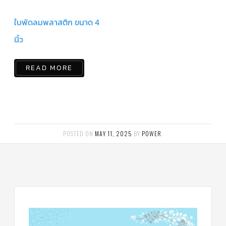
ร์
คอนโทรล
ใบพัดลมพลาสติก ขนาด 4
แค
ปทิ้วบ์
นิ้ว
ท่อ
ทองแดง
READ MORE
เครื่อง
มือ
ช่าง
แอร์
อะไหล่
POSTED ON
MAY 11, 2025
BY
POWER
.
แอร์
DAIKIN
เกี่ยว
กับ
เรา
บริการ
ติด
ตั้ง