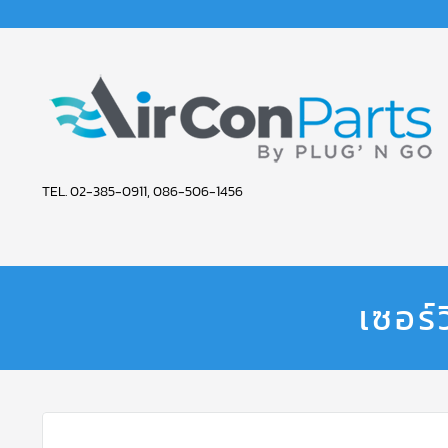
AIR
TEL. 02-385-0911, 086-506-1456
CON
PARTS
SERVICE
เซอร