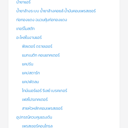
น้ำยาแอร์
น้ำยาล้างระบบ น้ำยาล้างคอยล์ น้ำมันคอมเพรสเซอร์
ท่อทองแดง ฉนวนหุ้มท่อทองแดง
เทอร์โมสตัท
อะไหล่ในงานแอร์
ฟิลเตอร์ ดรายเออร์
แมกเนติก คอนแทคเตอร์
แคปรัน
แคปสตาร์ท
แคปพัดลม
ไทม์เมอร์แอร์ รีเลย์ เบรคเกอร์
เฟสโปรเทคเตอร์
สายหัวหลักคอมเพรสเซอร์
อุปกรณ์ควบคุมแรงดัน
เพรสเชอร์คอนโทรล