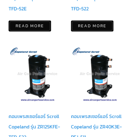
ฟิล
เตอร์
TFD-52E
TFD-522
ดราย
เอ
อร์
READ MORE
READ MORE
แมก
เนติ
ก
คอนแทค
เตอร์
แค
ปรัน/
รัน
คา
ปา
ซิ
เตอร์
แค
ป
สตาร์ท/
สตาร์ท
คอมเพรสเซอร์แอร์ Scroll
คอมเพรสเซอร์แอร์ Scroll
คา
ปา
ซิ
Copeland รุ่น ZR125KFE-
Copeland รุ่น ZR40K3E-
เตอร์