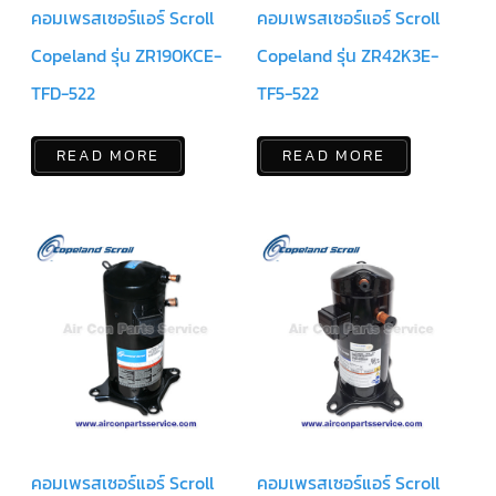
คอมเพรสเซอร์แอร์ Scroll
คอมเพรสเซอร์แอร์ Scroll
ตัว
Copeland รุ่น ZR190KCE-
Copeland รุ่น ZR42K3E-
ยิง
รีโมท
TFD-522
TF5-522
แอร์
TRANE
รู
READ MORE
READ MORE
ม
เท
อร์
โม
สตัท
แอร์
TRANE
แผง
คอนโทรล
แอร์
TRANE
จอ
รับ
สัญญาณ
แอร์
TRANE
คอมเพรสเซอร์แอร์ Scroll
คอมเพรสเซอร์แอร์ Scroll