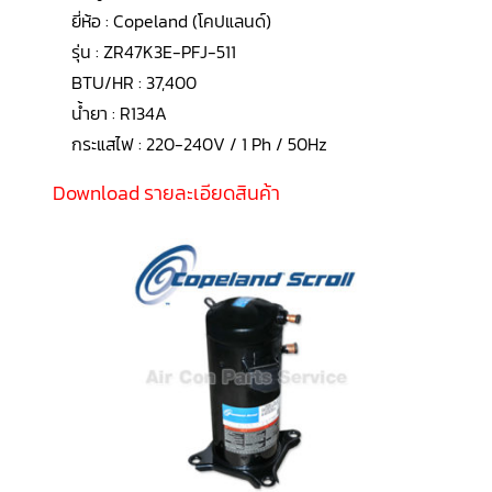
LG
ยี่ห้อ : Copeland (โคปแลนด์)
น้ำยา
แอร์
รุ่น : ZR47K3E-PFJ-511
R32
BTU/HR : 37,400
คอมเพรสเซอร์
น้ำยา : R134A
แอร์
DAIKIN
กระแสไฟ : 220-240V / 1 Ph / 50Hz
คอมเพรสเซอร์
Download รายละเอียดสินค้า
แอร์
ลูกสูบ
คอมเพรสเซอร์
แอร์
ลูกสูบ
TECUMSEH
คอมเพรสเซอร์
แอร์
ลูกสูบ
KULTHORN
คอมเพรสเซอร์
ตู้
เย็น