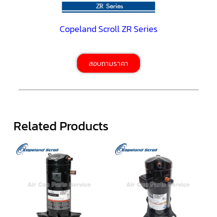
ตู้
แช่
HITACHI
Copeland Scroll ZR Series
คอมเพรสเซอร์
ตู้
เย็น
ตู้
สอบถามราคา
แช่
KULTHORN
มอเตอร์
แอร์
Related Products
มอเตอร์
TRANE
มอเตอร์
CARRIER
มอเตอร์
DAIKIN
มอเตอร์
FASCO