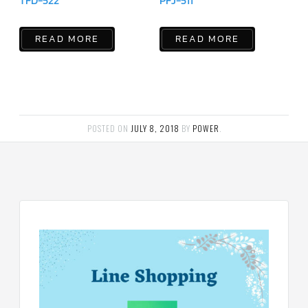
TFD-522
PFJ-511
แคป
พัดลม/
คา
READ MORE
READ MORE
ปา
ซิ
เตอร์
มอเตอร์
พัดลม
ไทม์
เม
อร์
POSTED ON
JULY 8, 2018
BY
POWER
.
แอร์
อุปกรณ์
ควบคุม
แรง
ดัน
เอ็กซ์
แปนชั่
นวาล์ว
เพ
รส
เชอ