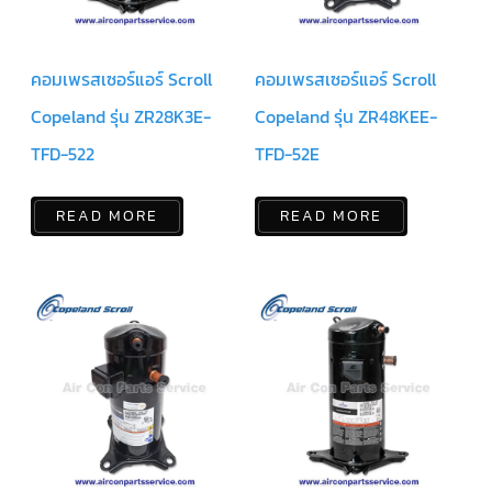
มอเตอร์
RUAMTHONG
คอมเพรสเซอร์แอร์ Scroll
คอมเพรสเซอร์แอร์ Scroll
มอเตอร์
Copeland รุ่น ZR28K3E-
Copeland รุ่น ZR48KEE-
SIRIPAT
TFD-522
TFD-52E
มอเตอร์
KRUGER
READ MORE
READ MORE
อะไหล่
แอร์
ชุด
คอนโทรล
แอร์
รีโมท
แอร์
แบบ
มี
สาย
และ
ไร้