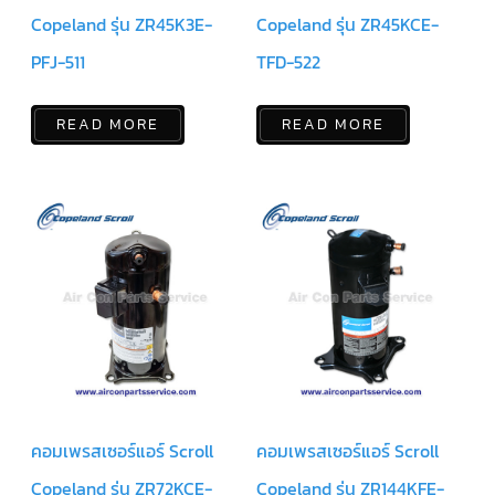
สาย
Copeland รุ่น ZR45K3E-
Copeland รุ่น ZR45KCE-
เซ็นเซอร์/
สาย
PFJ-511
TFD-522
ฟรีส
เซอร์
แอร์
TRANE
READ MORE
READ MORE
ปั๊ม
น้ำ
ทิ้ง
แอร์
น้ำยา
แอร์/
น้ำยา
ล้าง
ระบบ/
น้ำมัน
คอมเพรสเซอร์
อะไหล่
ใน
งาน
แอร์
คอมเพรสเซอร์แอร์ Scroll
คอมเพรสเซอร์แอร์ Scroll
Copeland รุ่น ZR72KCE-
Copeland รุ่น ZR144KFE-