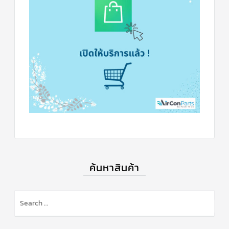
ร์
คอนโทรล
แค
ปทิ้วบ์
ท่อ
ทองแดง
เครื่อง
มือ
ช่าง
แอร์
อะไหล่
แอร์
DAIKIN
ค้นหาสินค้า
เกี่ยว
กับ
เรา
บริการ
ติด
ตั้ง