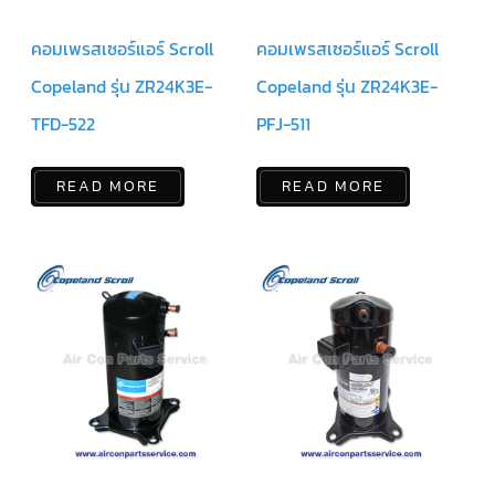
สาย
คอมเพรสเซอร์แอร์ Scroll
คอมเพรสเซอร์แอร์ Scroll
ตัว
ยิง
รีโมท
Copeland รุ่น ZR24K3E-
Copeland รุ่น ZR24K3E-
แอร์
TFD-522
PFJ-511
รู
ม
เท
READ MORE
READ MORE
อร์
โม
สตัท
ชุด
คอนโทรล
แอร์
TRANE
รีโมท
แอร์
TRANE
แบบ
มี
สาย
และ
ไร้
สาย