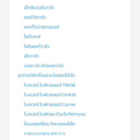
เอ็กซ์แปนชั่นวาล์ว
เซอร์วิสวาล์ว
แคปทิ้วบ์/สแตนเนอร์
ไซด์กลาส
โซลินอยด์วาล์ว
เช็ควาล์ว
บอลวาล์ว ชัตออฟวาล์ว
อุปกรณ์ติดตั้งและอะไหล่แอร์ทั่วไป
โบลเวอร์ ใบพัดลมแอร์ TRANE
โบลเวอร์ ใบพัดลมแอร์ DAIKIN
โบลเวอร์ ใบพัดลมแอร์ Carrier
โบลเวอร์ ใบพัดลม ตัวปรับทิศทางลม
โครงคอยล์ร้อน โครงคอยล์เย็น
ขาแขวน ขายาง เทป กาว