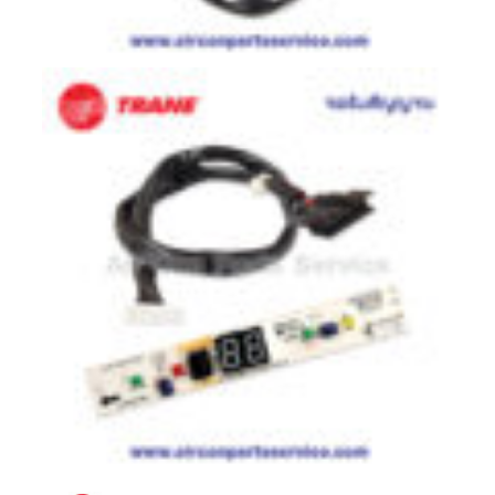
ตู้
แช่
HITACHI
คอมเพรสเซอร์
ตู้
เย็น
ตู้
แช่
KULTHORN
มอเตอร์
แอร์
มอเตอร์
TRANE
มอเตอร์
CARRIER
มอเตอร์
DAIKIN
มอเตอร์
FASCO