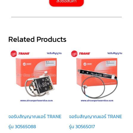
สาย
สั่งซื้อสินค้า
ตัว
ยิง
รีโมท
แอร์
Related Products
รู
ม
เท
อร์
โม
สตัท
ชุด
คอนโทรล
แอร์
TRANE
รีโมท
แอร์
TRANE
แบบ
มี
จอรับสัญญาณแอร์ TRANE
จอรับสัญญาณแอร์ TRANE
สาย
และ
รุ่น 30565088
รุ่น 30565017
ไร้
สาย