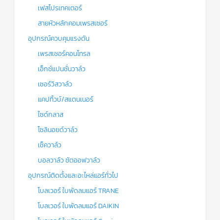
เฟสโปรเทคเตอร์
สายหัวหลักคอมเพรสเซอร์
อุปกรณ์ควบคุมแรงดัน
เพรสเชอร์คอนโทรล
เอ็กซ์แปนชั่นวาล์ว
เซอร์วิสวาล์ว
แคปทิ้วบ์/สแตนเนอร์
ไซด์กลาส
โซลินอยด์วาล์ว
เช็ควาล์ว
บอลวาล์ว ชัตออฟวาล์ว
อุปกรณ์ติดตั้งและอะไหล่แอร์ทั่วไป
โบลเวอร์ ใบพัดลมแอร์ TRANE
โบลเวอร์ ใบพัดลมแอร์ DAIKIN