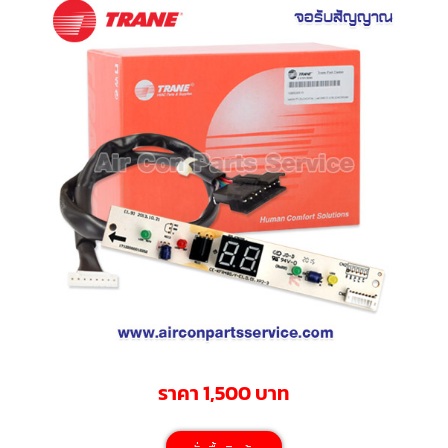
มอเตอร์
RUAMTHONG
มอเตอร์
SIRIPAT
มอเตอร์
KRUGER
อะไหล่
แอร์
ชุด
คอนโทรล
แอร์
รีโมท
แอร์
แบบ
ราคา 1,500 บาท
มี
สาย
และ
ไร้