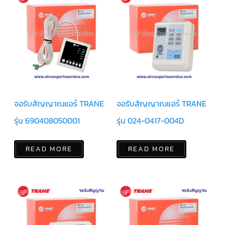
ฟิล
เตอร์
ดราย
เอ
อร์
แมก
เนติ
ก
คอนแทค
เตอร์
แค
จอรับสัญญาณแอร์ TRANE
จอรับสัญญาณแอร์ TRANE
ปรัน/
รัน
รุ่น 690408050001
รุ่น 024-0417-004D
คา
ปา
ซิ
เตอร์
READ MORE
READ MORE
แค
ป
สตาร์ท/
สตาร์ท
คา
ปา
ซิ
เตอร์