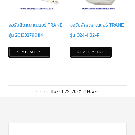
ร์
คอนโทรล
แค
ปทิ้วบ์
จอรับสัญญาณแอร์ TRANE
จอรับสัญญาณแอร์ TRANE
รุ่น 201332790114
รุ่น 024-1132-R
ท่อ
ทองแดง
READ MORE
READ MORE
เครื่อง
มือ
ช่าง
แอร์
อะไหล่
แอร์
DAIKIN
POSTED ON
APRIL 22, 2022
BY
POWER
.
เกี่ยว
กับ
เรา
บริการ
ติด
ตั้ง