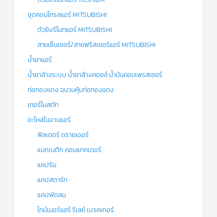
ชุดคอนโทรลแอร์ MITSUBISHI
ตัวยิงรีโมทแอร์ MITSUBISHI
สายเซ็นเซอร์/สายฟรีสเซอร์แอร์ MITSUBISHI
น้ำยาแอร์
น้ำยาล้างระบบ น้ำยาล้างคอยล์ น้ำมันคอมเพรสเซอร์
ท่อทองแดง ฉนวนหุ้มท่อทองแดง
เทอร์โมสตัท
อะไหล่ในงานแอร์
ฟิลเตอร์ ดรายเออร์
แมกเนติก คอนแทคเตอร์
แคปรัน
แคปสตาร์ท
แคปพัดลม
ไทม์เมอร์แอร์ รีเลย์ เบรคเกอร์