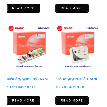
READ MORE
READ MORE
ตัว
ยิง
รีโมท
แอร์
TRANE
รู
ม
เท
อร์
โม
สตัท
แอร์
TRANE
แผง
คอนโทรล
แอร์
TRANE
จอรับสัญญาณแอร์ TRANE
จอรับสัญญาณแอร์ TRANE
รุ่น 690419730001
รุ่น 690840930001
จอ
รับ
สัญญาณ
แอร์
READ MORE
READ MORE
TRANE