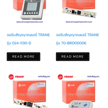
แคป
พัดลม/
คา
ปา
ซิ
เตอร์
มอเตอร์
พัดลม
จอรับสัญญาณแอร์ TRANE
จอรับสัญญาณแอร์ TRANE
ไทม์
เม
รุ่น 024-1130-D
รุ่น 70-BRD00006
อร์
แอร์
READ MORE
READ MORE
อุปกรณ์
ควบคุม
แรง
ดัน
เอ็กซ์
แปนชั่
นวาล์ว
เพ
รส
เชอ