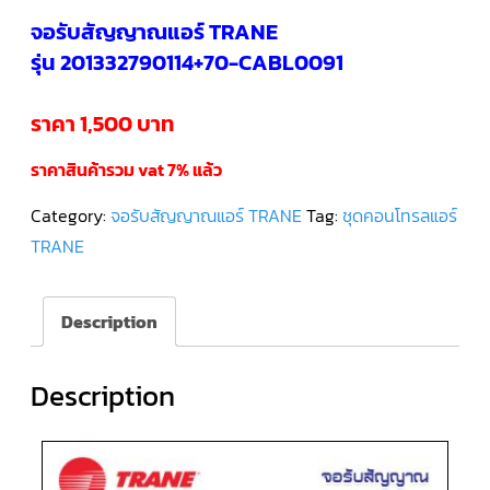
จอรับสัญญาณแอร์ TRANE
คอมเพรสเซอร์
รุ่น 201332790114+70-CABL0091
แอร์
SCROLL
DANFOSS
น้ำยา
ราคา 1,500 บาท
แอร์
R407C
ราคาสินค้ารวม vat 7% แล้ว
คอมเพรสเซอร์
แอร์
Category:
จอรับสัญญาณแอร์ TRANE
Tag:
ชุดคอนโทรลแอร์
ROTARY
SCI/MITSUBISHI
TRANE
คอมเพรสเซอร์
แอร์
ROTARY
Description
SCI/MITSUBISHI
น้ำยา
แอร์
R22
Description
คอมเพรสเซอร์
แอร์
ROTARY
SCI/MITSUBISHI
น้ำยา