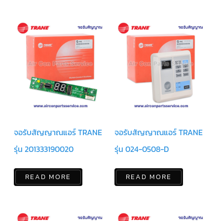
สาย
เซ็นเซอร์/
สาย
ฟรีส
เซอร์
แอร์
TRANE
ปั๊ม
น้ำ
ทิ้ง
แอร์
น้ำยา
แอร์/
น้ำยา
จอรับสัญญาณแอร์ TRANE
จอรับสัญญาณแอร์ TRANE
ล้าง
ระบบ/
รุ่น 201333190020
รุ่น 024-0508-D
น้ำมัน
คอมเพรสเซอร์
อะไหล่
READ MORE
READ MORE
ใน
งาน
แอร์