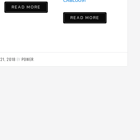
READ MORE
READ MORE
21, 2018
BY
POWER
.