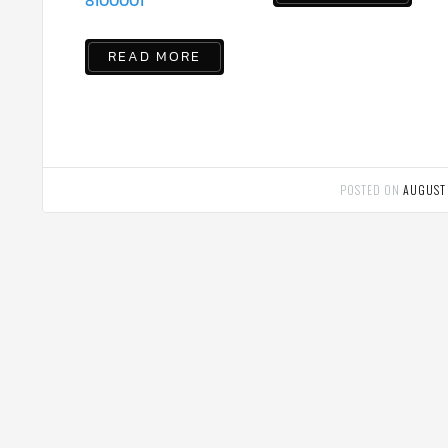
READ MORE
POSTED ON
AUGUST 