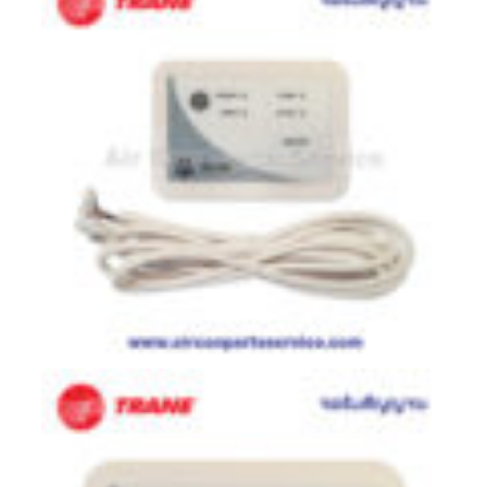
ตู้
แช่
HITACHI
คอมเพรสเซอร์
ตู้
เย็น
ตู้
แช่
KULTHORN
มอเตอร์
แอร์
มอเตอร์
TRANE
มอเตอร์
CARRIER
มอเตอร์
DAIKIN
มอเตอร์
FASCO