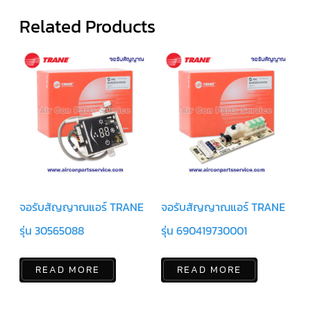
สาย
Related Products
ตัว
ยิง
รีโมท
แอร์
รู
ม
เท
อร์
โม
สตัท
ชุด
คอนโทรล
แอร์
TRANE
จอรับสัญญาณแอร์ TRANE
จอรับสัญญาณแอร์ TRANE
รุ่น 30565088
รุ่น 690419730001
รีโมท
แอร์
TRANE
แบบ
READ MORE
READ MORE
มี
สาย
และ
ไร้
สาย