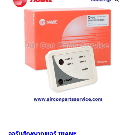
คอมเพรสเซอร์
แอร์
SCROLL
COPELAND
น้ำยา
แอร์
R407C
คอมเพรสเซอร์
SCROLL
COPELAND
น้ำยา
แอร์
R410A
คอมเพรสเซอร์
แอร์
SCROLL
DANFOSS
คอมเพรสเซอร์
แอร์
SCROLL
DANFOSS
น้ำยา
แอร์
จอรับสัญญาณแอร์ TRANE
R22