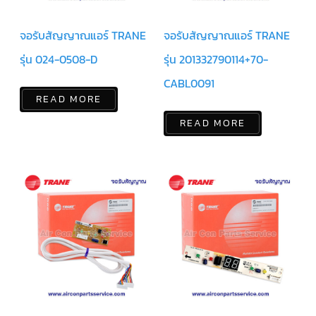
แคป
พัดลม/
คา
จอรับสัญญาณแอร์ TRANE
จอรับสัญญาณแอร์ TRANE
ปา
ซิ
รุ่น 024-0508-D
รุ่น 201332790114+70-
เตอร์
มอเตอร์
CABL0091
พัดลม
READ MORE
ไทม์
เม
READ MORE
อร์
แอร์
อุปกรณ์
ควบคุม
แรง
ดัน
เอ็กซ์
แปนชั่
นวาล์ว
เพ
รส
เชอ