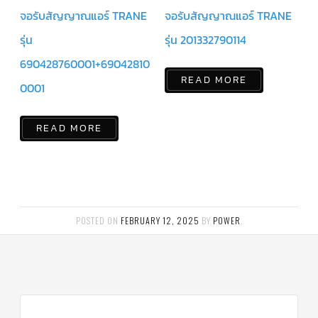
ร์
คอนโทรล
จอรับสัญญาณแอร์ TRANE
จอรับสัญญาณแอร์ TRANE
รุ่น
รุ่น 201332790114
แค
ปทิ้วบ์
690428760001+69042810
READ MORE
ท่อ
0001
ทองแดง
เครื่อง
READ MORE
มือ
ช่าง
แอร์
อะไหล่
แอร์
DAIKIN
POSTED ON
FEBRUARY 12, 2025
BY
POWER
.
เกี่ยว
กับ
เรา
บริการ
ติด
ตั้ง