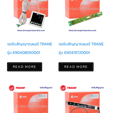
สาย
เซ็นเซอร์/
สาย
ฟรีส
เซอร์
แอร์
TRANE
ปั๊ม
น้ำ
จอรับสัญญาณแอร์ TRANE
จอรับสัญญาณแอร์ TRANE
ทิ้ง
แอร์
รุ่น 690408050001
รุ่น 690419720001
น้ำยา
แอร์/
น้ำยา
READ MORE
READ MORE
ล้าง
ระบบ/
น้ำมัน
คอมเพรสเซอร์
อะไหล่
ใน
งาน
แอร์