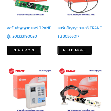
ฟิล
เตอร์
ดราย
เอ
อร์
แมก
จอรับสัญญาณแอร์ TRANE
จอรับสัญญาณแอร์ TRANE
เนติ
ก
คอนแทค
รุ่น 201333190020
รุ่น 30565017
เตอร์
แค
READ MORE
READ MORE
ปรัน/
รัน
คา
ปา
ซิ
เตอร์
แค
ป
สตาร์ท/
สตาร์ท
คา
ปา
ซิ
เตอร์