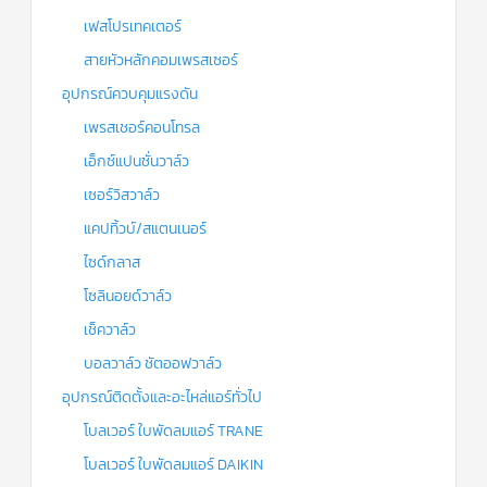
เฟสโปรเทคเตอร์
สายหัวหลักคอมเพรสเซอร์
อุปกรณ์ควบคุมแรงดัน
เพรสเชอร์คอนโทรล
เอ็กซ์แปนชั่นวาล์ว
เซอร์วิสวาล์ว
แคปทิ้วบ์/สแตนเนอร์
ไซด์กลาส
โซลินอยด์วาล์ว
เช็ควาล์ว
บอลวาล์ว ชัตออฟวาล์ว
อุปกรณ์ติดตั้งและอะไหล่แอร์ทั่วไป
โบลเวอร์ ใบพัดลมแอร์ TRANE
โบลเวอร์ ใบพัดลมแอร์ DAIKIN