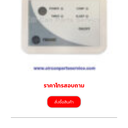
มอเตอร์
RUAMTHONG
มอเตอร์
SIRIPAT
มอเตอร์
KRUGER
อะไหล่
แอร์
ชุด
คอนโทรล
ราคาโทรสอบถาม
แอร์
รีโมท
สั่งซื้อสินค้า
แอร์
แบบ
มี
สาย
และ
ไร้