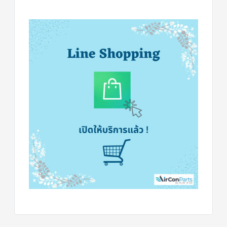
ฟิล
เตอร์
ดราย
เอ
อร์
แมก
เนติ
ก
คอนแทค
เตอร์
แค
ปรัน/
รัน
คา
ปา
ซิ
เตอร์
แค
ป
สตาร์ท/
สตาร์ท
คา
ปา
ซิ
เตอร์