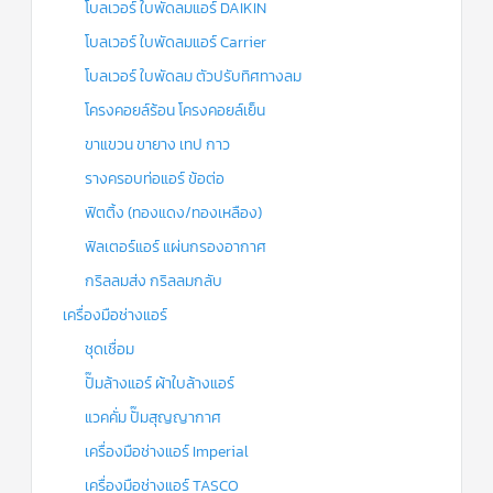
โบลเวอร์ ใบพัดลมแอร์ DAIKIN
โบลเวอร์ ใบพัดลมแอร์ Carrier
โบลเวอร์ ใบพัดลม ตัวปรับทิศทางลม
โครงคอยล์ร้อน โครงคอยล์เย็น
ขาแขวน ขายาง เทป กาว
รางครอบท่อแอร์ ข้อต่อ
ฟิตติ้ง (ทองแดง/ทองเหลือง)
ฟิลเตอร์แอร์ แผ่นกรองอากาศ
กริลลมส่ง กริลลมกลับ
เครื่องมือช่างแอร์
ชุดเชื่อม
ปั๊มล้างแอร์ ผ้าใบล้างแอร์
แวคคั่ม ปั๊มสุญญากาศ
เครื่องมือช่างแอร์ Imperial
เครื่องมือช่างแอร์ TASCO