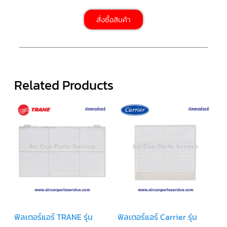
LG
น้ำยา
แอร์
สั่งซื้อสินค้า
R32
คอมเพรสเซอร์
แอร์
DAIKIN
Related Products
คอมเพรสเซอร์
แอร์
ลูกสูบ
คอมเพรสเซอร์
แอร์
ลูกสูบ
TECUMSEH
คอมเพรสเซอร์
แอร์
ลูกสูบ
KULTHORN
คอมเพรสเซอร์
ฟิลเตอร์แอร์ TRANE รุ่น
ฟิลเตอร์แอร์ Carrier รุ่น
ตู้
เย็น