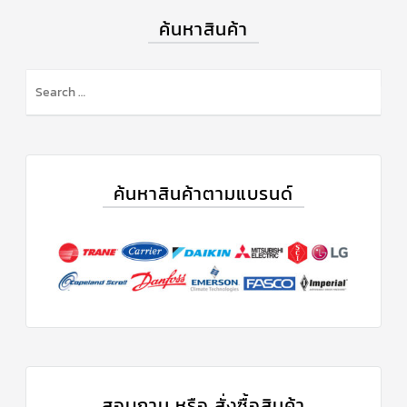
แคป
ค้นหาสินค้า
พัดลม/
คา
ปา
ซิ
เตอร์
มอเตอร์
พัดลม
ไทม์
เม
อร์
แอร์
ค้นหาสินค้าตามแบรนด์
อุปกรณ์
ควบคุม
แรง
ดัน
เอ็กซ์
แปนชั่
นวาล์ว
เพ
รส
เชอ
สอบถาม หรือ สั่งซื้อสินค้า