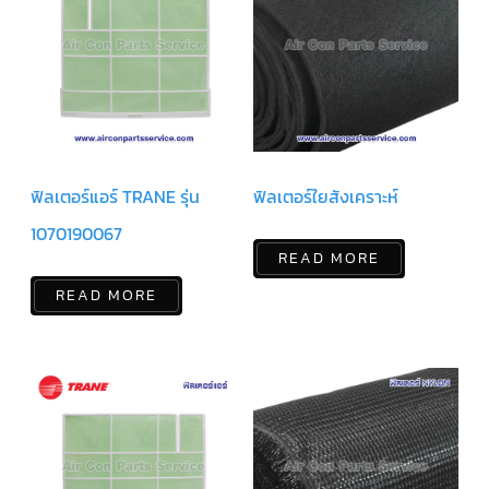
ตัว
ยิง
รีโมท
แอร์
TRANE
รู
ม
เท
ฟิลเตอร์แอร์ TRANE รุ่น
ฟิลเตอร์ใยสังเคราะห์
อร์
โม
สตัท
1070190067
แอร์
READ MORE
TRANE
READ MORE
แผง
คอนโทรล
แอร์
TRANE
จอ
รับ
สัญญาณ
แอร์
TRANE