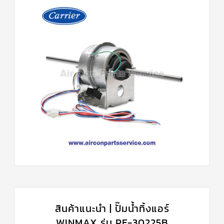
สินค้าแนะนำ | ปั๊มน้ำทิ้งแอร์
WINMAX รุ่น PF-30225B