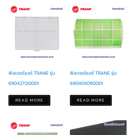
สาย
ตัว
ยิง
รีโมท
แอร์
รู
ม
เท
อร์
โม
สตัท
ฟิลเตอร์แอร์ TRANE รุ่น
ฟิลเตอร์แอร์ TRANE รุ่น
ชุด
คอนโทรล
แอร์
690427120001
690404090001
TRANE
READ MORE
READ MORE
รีโมท
แอร์
TRANE
แบบ
มี
สาย
และ
ไร้
สาย