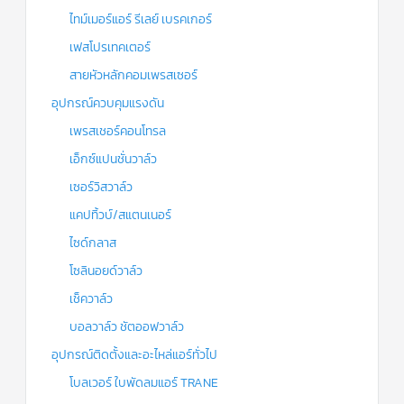
ไทม์เมอร์แอร์ รีเลย์ เบรคเกอร์
เฟสโปรเทคเตอร์
สายหัวหลักคอมเพรสเซอร์
อุปกรณ์ควบคุมแรงดัน
เพรสเชอร์คอนโทรล
เอ็กซ์แปนชั่นวาล์ว
เซอร์วิสวาล์ว
แคปทิ้วบ์/สแตนเนอร์
ไซด์กลาส
โซลินอยด์วาล์ว
เช็ควาล์ว
บอลวาล์ว ชัตออฟวาล์ว
อุปกรณ์ติดตั้งและอะไหล่แอร์ทั่วไป
โบลเวอร์ ใบพัดลมแอร์ TRANE