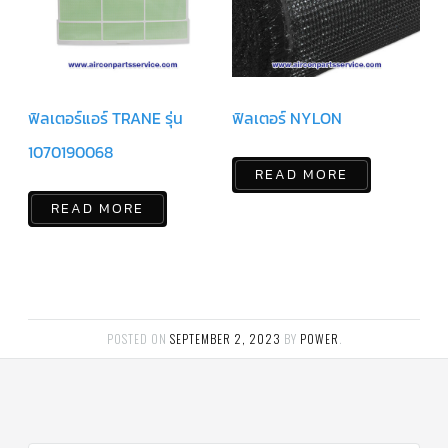
สาย
เซ็นเซอร์/
สาย
ฟรีส
เซอร์
แอร์
TRANE
ฟิลเตอร์แอร์ TRANE รุ่น
ฟิลเตอร์ NYLON
ปั๊ม
1070190068
น้ำ
ทิ้ง
READ MORE
แอร์
READ MORE
น้ำยา
แอร์/
น้ำยา
ล้าง
ระบบ/
น้ำมัน
คอมเพรสเซอร์
POSTED ON
SEPTEMBER 2, 2023
BY
POWER
.
อะไหล่
ใน
งาน
แอร์