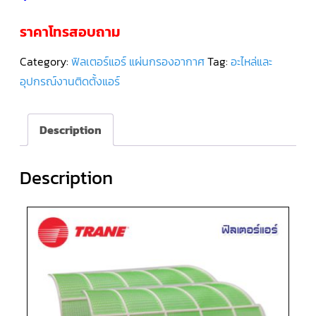
ราคาโทรสอบถาม
คอมเพรสเซอร์
แอร์
SCROLL
DANFOSS
Category:
ฟิลเตอร์แอร์ แผ่นกรองอากาศ
Tag:
อะไหล่และ
น้ำยา
แอร์
อุปกรณ์งานติดตั้งแอร์
R407C
คอมเพรสเซอร์
Description
แอร์
ROTARY
SCI/MITSUBISHI
Description
คอมเพรสเซอร์
แอร์
ROTARY
SCI/MITSUBISHI
น้ำยา
แอร์
R22
คอมเพรสเซอร์
แอร์
ROTARY
SCI/MITSUBISHI
น้ำยา